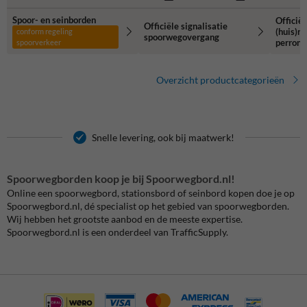
Spoor- en seinborden
Officiël
Officiële signalisatie
(huis)r
conform regeling
spoorwegovergang
perron 
spoorverkeer
Overzicht productcategorieën
Snelle levering, ook bij maatwerk!
Spoorwegborden koop je bij Spoorwegbord.nl!
Online een spoorwegbord, stationsbord of seinbord kopen doe je op
Spoorwegbord.nl, dé specialist op het gebied van spoorwegborden.
Wij hebben het grootste aanbod en de meeste expertise.
Spoorwegbord.nl is een onderdeel van TrafficSupply.