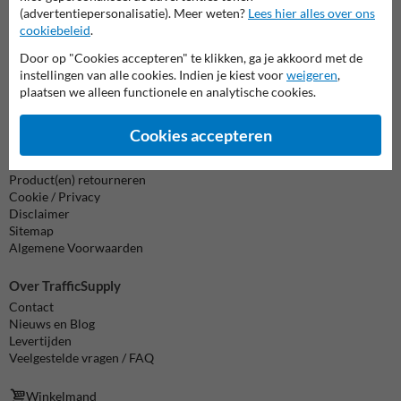
formulier in en we reageren zo spoedig mogelijk.
(advertentiepersonalisatie). Meer weten?
Lees hier alles over ons
cookiebeleid
.
info@trafficsupply.nl
Door op "Cookies accepteren" te klikken, ga je akkoord met de
instellingen van alle cookies. Indien je kiest voor
weigeren
,
plaatsen we alleen functionele en analytische cookies.
Alle contactgegevens
Cookies accepteren
Informatie
Product(en) retourneren
Cookie / Privacy
Disclaimer
Sitemap
Algemene Voorwaarden
Over TrafficSupply
Contact
Nieuws en Blog
Levertijden
Veelgestelde vragen / FAQ
Winkelmand