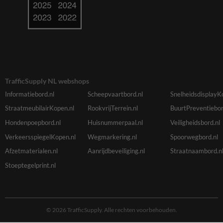
TrafficSupply NL webshops
Informatiebord.nl
Scheepvaartbord.nl
SnelheidsdisplayK
StraatmeubilairKopen.nl
RookvrijTerrein.nl
BuurtPreventiebor
Hondenpoepbord.nl
Huisnummerpaal.nl
Veiligheidsbord.nl
VerkeersspiegelKopen.nl
Wegmarkering.nl
Spoorwegbord.nl
Afzetmaterialen.nl
Aanrijdbeveiliging.nl
Straatnaambord.n
Stoeptegelprint.nl
© 2026 TrafficSupply. Alle rechten voorbehouden.