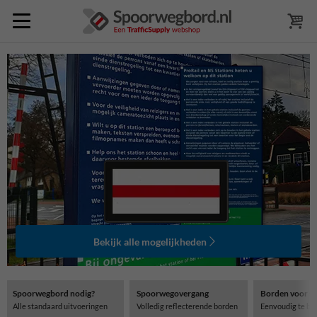
Bekijk alle mogelijkheden
Spoorwegbord nodig?
Spoorwegovergang
Borden voor st
Alle standaard uitvoeringen
Volledig reflecterende borden
Eenvoudig te be