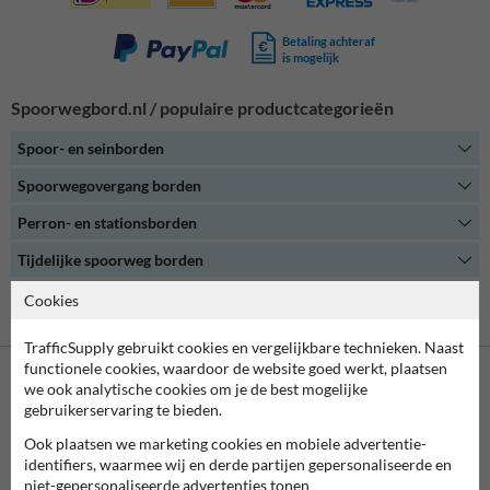
Betaling achteraf
is mogelijk
Spoorwegbord.nl / populaire productcategorieën
Spoor- en seinborden
Spoorwegovergang borden
Perron- en stationsborden
Tijdelijke spoorweg borden
Cookies
Alle productcategorieën
TrafficSupply gebruikt cookies en vergelijkbare technieken. Naast
functionele cookies, waardoor de website goed werkt, plaatsen
we ook analytische cookies om je de best mogelijke
Neem contact met ons op
gebruikerservaring te bieden.
Wij zijn op werkdagen (van 8.00 tot 17.00) te bereiken op 038-
Ook plaatsen we marketing cookies en mobiele advertentie-
7920070.
identifiers, waarmee wij en derde partijen gepersonaliseerde en
Vragen? Stuur een e-mail naar
info@trafficsupply.nl
of vul het
niet-gepersonaliseerde advertenties tonen