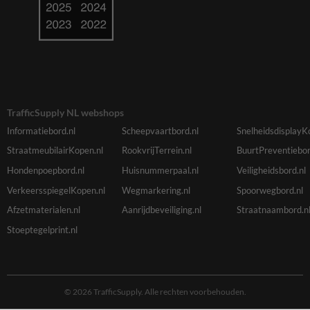
TrafficSupply NL webshops
Informatiebord.nl
Scheepvaartbord.nl
SnelheidsdisplayK
StraatmeubilairKopen.nl
RookvrijTerrein.nl
BuurtPreventiebor
Hondenpoepbord.nl
Huisnummerpaal.nl
Veiligheidsbord.nl
VerkeersspiegelKopen.nl
Wegmarkering.nl
Spoorwegbord.nl
Afzetmaterialen.nl
Aanrijdbeveiliging.nl
Straatnaambord.n
Stoeptegelprint.nl
© 2026 TrafficSupply. Alle rechten voorbehouden.