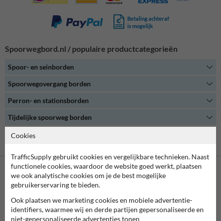
Betaling achteraf
is mogelijk
Spoorwegbord.nl / populaire productcategorieën
Spoor- en seinborden
Spoorwegovergang borden
Perron- en stationsborden
Tijdelijke spoorweg borden
Cookies
Alle productcategorieën
TrafficSupply gebruikt cookies en vergelijkbare technieken. Naast
functionele cookies, waardoor de website goed werkt, plaatsen
we ook analytische cookies om je de best mogelijke
Neem contact met ons op
gebruikerservaring te bieden.
Wij zijn op werkdagen (van 8.00 tot 17.00) te bereiken op 038-
Ook plaatsen we marketing cookies en mobiele advertentie-
7920070.
identifiers, waarmee wij en derde partijen gepersonaliseerde en
Vragen? Stuur een e-mail naar
info@trafficsupply.nl
of vul het
niet-gepersonaliseerde advertenties tonen