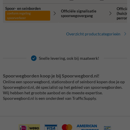
Spoor- en seinborden
Officiël
Officiële signalisatie
(huis)r
conform regeling
spoorwegovergang
perron 
spoorverkeer
Overzicht productcategorieën
Snelle levering, ook bij maatwerk!
Spoorwegborden koop je bij Spoorwegbord.nl!
Online een spoorwegbord, stationsbord of seinbord kopen doe je op
Spoorwegbord.nl, dé specialist op het gebied van spoorwegborden.
Wij hebben het grootste aanbod en de meeste expertise.
Spoorwegbord.nl is een onderdeel van TrafficSupply.