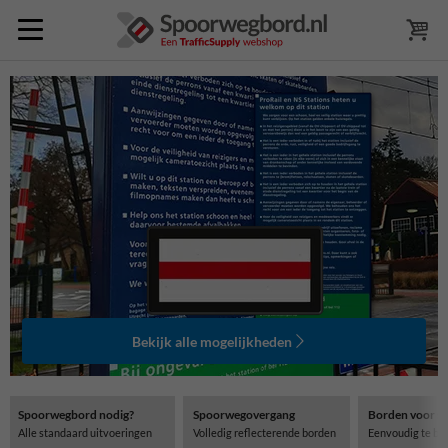
Bekijk alle mogelijkheden
Spoorwegbord nodig?
Spoorwegovergang
Borden voor st
Alle standaard uitvoeringen
Volledig reflecterende borden
Eenvoudig te be