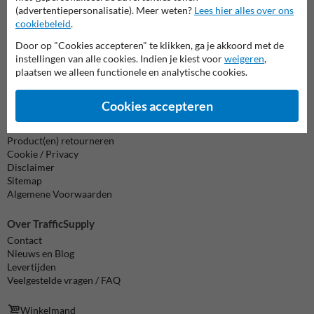
formulier in en we reageren zo spoedig mogelijk.
(advertentiepersonalisatie). Meer weten?
Lees hier alles over ons
cookiebeleid
.
info@trafficsupply.nl
Door op "Cookies accepteren" te klikken, ga je akkoord met de
instellingen van alle cookies. Indien je kiest voor
weigeren
,
plaatsen we alleen functionele en analytische cookies.
Alle contactgegevens
Cookies accepteren
Informatie
Product(en) retourneren
Cookie / Privacy
Disclaimer
Sitemap
Algemene Voorwaarden
Over TrafficSupply
Contact
Nieuws en Blog
Levertijden
Veelgestelde vragen / FAQ
Winkelmand