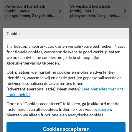
Verwijsbord toeristisch
Verwijsbord toeristisch
(bruin) - met 4
(bruin) - met 2
pictogrammen, 2 regels tekst
pictogrammen, 1 regel tekst
en pijl
en pijl
Cookies
Gerelateerde producten
TrafficSupply gebruikt cookies en vergelijkbare technieken. Naast
functionele cookies, waardoor de website goed werkt, plaatsen
we ook analytische cookies om je de best mogelijke
gebruikerservaring te bieden.
Ook plaatsen we marketing cookies en mobiele advertentie-
identifiers, waarmee wij en derde partijen gepersonaliseerde en
niet-gepersonaliseerde advertenties tonen
(advertentiepersonalisatie). Meer weten?
Lees hier alles over ons
cookiebeleid
.
Door op "Cookies accepteren" te klikken, ga je akkoord met de
instellingen van alle cookies. Indien je kiest voor
weigeren
,
Verkeersbord RVV C02 -
Verkeersbord RVV B06 -
plaatsen we alleen functionele en analytische cookies.
Eenrichtingsweg, in deze
Voorrangskruising, verleen
richting gesloten
voorrang
Cookies accepteren