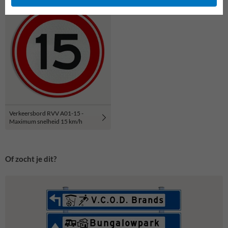
Verkeersbord RVV A01-15 -
Maximum snelheid 15 km/h
Of zocht je dit?