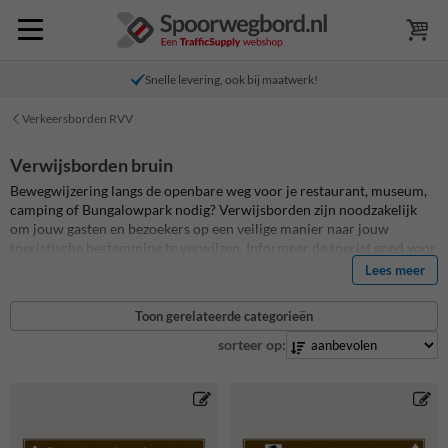
Snelle levering, ook bij maatwerk!
Verkeersborden RVV
Verwijsborden bruin
Bewegwijzering langs de openbare weg voor je restaurant, museum,
camping of Bungalowpark nodig? Verwijsborden zijn noodzakelijk
om jouw gasten en bezoekers op een veilige manier naar jouw
toeristische bestemming te verwijzen. Informeer de toerist goed voor
een vlot en veilige route naar hun bestemming. Met deze toeristische
Lees meer
bewegwijzeringsborden komt dit helemaal goed! Ontwerp bij ons zelf
je toeristische verwijsborden of strokenborden! Slechte
Toon gerelateerde categorieën
bewegwijzering leidt tot frustraties en irritaties bij bezoekers en
klanten. Zorg voor goede bewegwijzering met o.a. routeborden welke
sorteer op:
de juiste route aangeven vanaf de openbare wegen, zodat je jouw
klanten en bezoekers eenvoudig de weg wijst. Ontwerp bij ons zelf je
ANWB toeristiche verwijsborden! Voeg zelf teksten, ANWB
pictogrammen en pijlverwijzingen toe. Al deze toeristische
verwijsborden worden van aluminium geproduceerd met uiterst