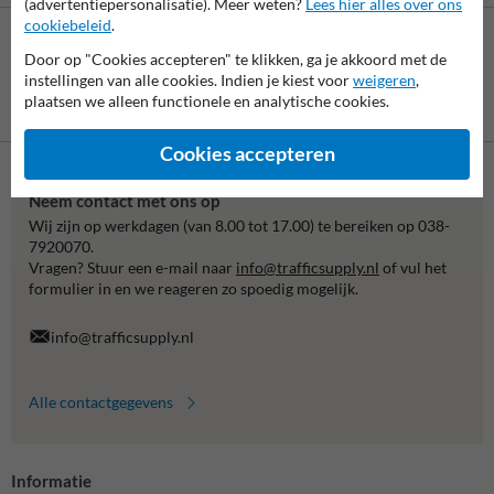
(advertentiepersonalisatie). Meer weten?
Lees hier alles over ons
cookiebeleid
.
Door op "Cookies accepteren" te klikken, ga je akkoord met de
instellingen van alle cookies. Indien je kiest voor
weigeren
,
plaatsen we alleen functionele en analytische cookies.
Betaling achteraf
is mogelijk
Cookies accepteren
Neem contact met ons op
Wij zijn op werkdagen (van 8.00 tot 17.00) te bereiken op 038-
7920070.
Vragen? Stuur een e-mail naar
info@trafficsupply.nl
of vul het
formulier in en we reageren zo spoedig mogelijk.
info@trafficsupply.nl
Alle contactgegevens
Informatie