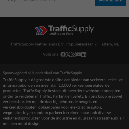
TrafficSupply Netherlands B.V.,
Populierenlaan 7
,
Hattem, NL
Volg ons
Spoorwegbord.nl is onderdeel van TrafficSupply
TrafficSupply is dé grootste online aanbieder van verkeers-, tekst- en
informatieborden en meer dan 10.000 verkeersgerelateerde
producten. TrafficSupply bestaat uit meerdere webshopconcepten,
onder te verdelen in Traffic, Parking en Safety. Bij ons koop je zowel
verkeersborden met de daarbij behorende beugels en
verkeersbordpalen, oplaadpalen voor elektrische auto’s,
wegmarkeringen rondom parkeerterreinen maar ook diverse
veiligheidsproducten voor de industrie en duurzaam straatmeubilair
met een mooi design.