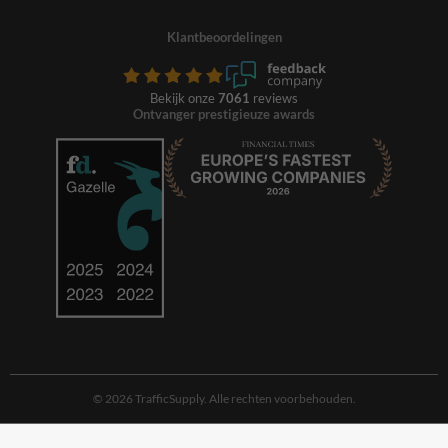
Klantbeoordelingen
Bekijk onze
7061
reviews
Ontvanger prestigieuze awards
© 2026 TrafficSupply. Alle rechten voorbehouden.