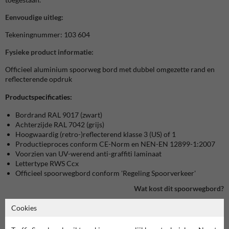
Eenvoudige uitleg:
Tekeningnummer: 103 604
Fysieke product informatie:
Officieel aluminium spoorweg bord met dubbel omgezette rand en
reflecterende opdruk
Productspecificaties:
Bordrand RAL 9017 (zwart)
Achterzijde RAL 7042 (grijs)
Hoogwaardig (retro-)reflecterend klasse 3 (US) of 1
Productieproces conform CE-Norm en NEN-EN 12899-1:2007
Voorzien van UV-werend anti-graffiti laminaat
Lettertype RWS Ccx
Officieel spoorwegbord conform 'Regeling Spoorverkeer'
Wat kost dit spoorwegbord?
Cookies
bekijk product in onze webshop