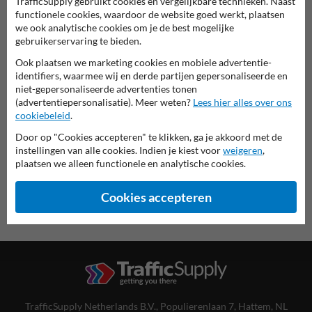
TrafficSupply gebruikt cookies en vergelijkbare technieken. Naast
functionele cookies, waardoor de website goed werkt, plaatsen
we ook analytische cookies om je de best mogelijke
gebruikerservaring te bieden.
Ook plaatsen we marketing cookies en mobiele advertentie-
Spoorwegbord in serie SH
identifiers, waarmee wij en derde partijen gepersonaliseerde en
niet-gepersonaliseerde advertenties tonen
deze informatie printen
(advertentiepersonalisatie). Meer weten?
Lees hier alles over ons
cookiebeleid
.
overzicht officiële spoorwegborden
Door op "Cookies accepteren" te klikken, ga je akkoord met de
Spoorwegbord.nl
instellingen van alle cookies. Indien je kiest voor
weigeren
,
plaatsen we alleen functionele en analytische cookies.
Cookies accepteren
TrafficSupply Netherlands B.V.,
Populierenlaan 7
,
Hattem, NL