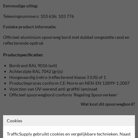
Eenvoudige uitleg:
Tekeningnummers: 103 636; 103 776
Fysieke product informatie:
Officieel aluminium spoorweg bord met dubbel omgezette rand en
reflecterende opdruk
Productspecificaties:
Bordrand RAL 9016 (wit)
Achterzijde RAL 7042 (grijs)
Hoogwaardig (retro-)reflecterend klasse 3 (US) of 1
Productieproces conform CE-Norm en NEN-EN 12899-1:2007
Voorzien van UV-werend anti-graffiti laminaat
Officieel spoorwegbord conform 'Regeling Spoorverkeer'
Wat kost dit spoorwegbord?
Cookies
bekijk product in onze webshop
TrafficSupply gebruikt cookies en vergelijkbare technieken. Naast