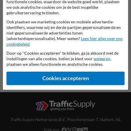
functionele cookies, waardoor de website goed werkt, plaatsen
we ook analytische cookies om je de best mogelijke
gebruikerservaring te bieden.
Spoorwegbord in serie ST
Ook plaatsen we marketing cookies en mobiele advertentie-
identifiers, waarmee wij en derde partijen gepersonaliseerde en
deze informatie printen
niet-gepersonaliseerde advertenties tonen
(advertentiepersonalisatie). Meer weten?
Lees hier alles over ons
overzicht officiële spoorwegborden
cookiebeleid
.
Spoorwegbord.nl
Door op "Cookies accepteren" te klikken, ga je akkoord met de
instellingen van alle cookies. Indien je kiest voor
weigeren
,
plaatsen we alleen functionele en analytische cookies.
Cookies accepteren
TrafficSupply Netherlands B.V.,
Populierenlaan 7
,
Hattem, NL
Volg ons