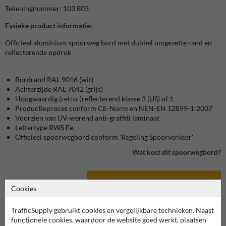
Tekeningnummer: 103 803
Fysieke product informatie:
Officieel aluminium spoorweg bord met dubbel omgezette rand en
reflecterende opdruk
Bordrand RAL 9016 (wit)
Achterzijde RAL 7042 (grijs)
Hoogwaardig (retro-)reflecterend klasse
3 (US)
of 1
Productieproces conform CE-Norm en NEN-EN 12899-1:2007
Voorzien van UV-werend anti-graffiti laminaat
Lettertype RWS Ee
Officieel spoorwegbord conform 'Regeling Spoorverkeer'
Wat kost dit spoorwegbord?
bekijk product in onze webshop
Cookies
TrafficSupply gebruikt cookies en vergelijkbare technieken. Naast
functionele cookies, waardoor de website goed werkt, plaatsen