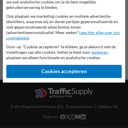
we ook analytische cookies om je de best mogelijke
Spoorwegbord in serie RS
gebruikerservaring te bieden.
Ook plaatsen we marketing cookies en mobiele advertentie-
deze informatie printen
identifiers, waarmee wij en derde partijen gepersonaliseerde en
niet-gepersonaliseerde advertenties tonen
overzicht officiële spoorwegborden
(advertentiepersonalisatie). Meer weten?
Lees hier alles over ons
Spoorwegbord.nl
cookiebeleid
.
Door op "Cookies accepteren" te klikken, ga je akkoord met de
instellingen van alle cookies. Indien je kiest voor
weigeren
,
plaatsen we alleen functionele en analytische cookies.
Cookies accepteren
TrafficSupply Netherlands B.V.,
Populierenlaan 7
,
Hattem, NL
Volg ons