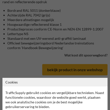
rand en reflecterende opdruk
Bordrand RAL 5011 (donkerblauw)
Achterzijde RAL 7042 (grijs)
Meerdere afmetingen mogelijk
Hoogwaardige reflecterend klasse 1
Productieproces conform CE-Norm en NEN-EN 12899-1:2007
Lettertype NS
Standaard met een UV-werend anti-graffiti laminaat
Officieel bewegwijzeringsbord Nederlandse treinstations
conform 'Handboek Bewegwijzering'
Wat kost dit spoorwegbord?
bekijk product in onze webshop
Cookies
TrafficSupply gebruikt cookies en vergelijkbare technieken. Naast
Spoorwegbord in serie BW
functionele cookies, waardoor de website goed werkt, plaatsen
we ook analytische cookies om je de best mogelijke
gebruikerservaring te bieden.
deze informatie printen