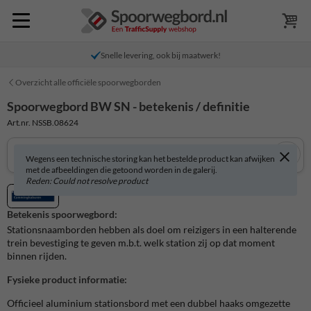
Snelle levering, ook bij maatwerk!
Overzicht alle officiële spoorwegborden
Spoorwegbord BW SN - betekenis / definitie
Art.nr. NSSB.08624
Wegens een technische storing kan het bestelde product kan afwijken
met de afbeeldingen die getoond worden in de galerij.
Reden: Could not resolve product
Betekenis spoorwegbord:
Stationsnaamborden hebben als doel om reizigers in een halterende
trein bevestiging te geven m.b.t. welk station zij op dat moment
binnen rijden.
Fysieke product informatie:
Officieel aluminium stationsbord met een dubbel haaks omgezette