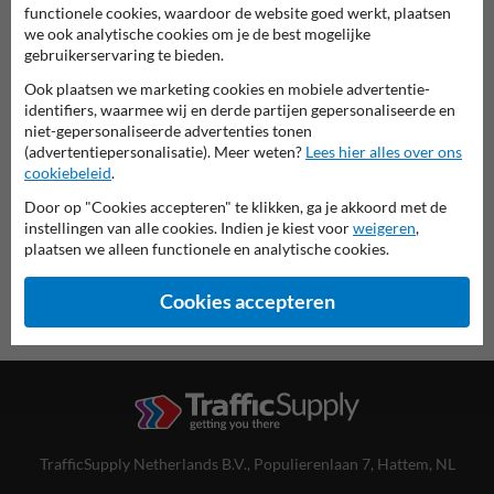
functionele cookies, waardoor de website goed werkt, plaatsen
we ook analytische cookies om je de best mogelijke
gebruikerservaring te bieden.
Spoorwegbord in serie MB
Ook plaatsen we marketing cookies en mobiele advertentie-
identifiers, waarmee wij en derde partijen gepersonaliseerde en
deze informatie printen
niet-gepersonaliseerde advertenties tonen
(advertentiepersonalisatie). Meer weten?
Lees hier alles over ons
cookiebeleid
.
overzicht officiële spoorwegborden
Spoorwegbord.nl
Door op "Cookies accepteren" te klikken, ga je akkoord met de
instellingen van alle cookies. Indien je kiest voor
weigeren
,
plaatsen we alleen functionele en analytische cookies.
Cookies accepteren
TrafficSupply Netherlands B.V.,
Populierenlaan 7
,
Hattem, NL