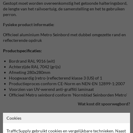
Gestopt moet worden overeenkomstig het getoonde halteringsbord,
de lengte van het railvoertuig, de samenstelling en het te gebruiken
perron.
Fysieke product informatie:
Officieel aluminium Metro Seinbord met dubbel omgezette rand en
reflecterende opdruk
Productspecificaties:
Bordrand RAL 9016 (wit)
Achterzijde RAL 7042 (grijs)
Afmeting 280x280mm
Hoogwaardig (retro-)reflecterend klasse 3 (US) of 1
Productieproces conform CE-Norm en NEN-EN 12899-1:2007
Voorzien van UV-werend anti-graffiti laminaat
Officieel Metro seinbord conform 'Normblad Seinborden Metro'
Wat kost dit spoorwegbord?
Cookies
bekijk product in onze webshop
TrafficSupply gebruikt cookies en vergelijkbare technieken. Naast