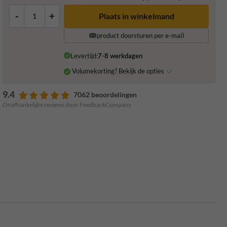
-
+
Plaats in winkelmand
product doorsturen per e-mail
Levertijd:
7-8 werkdagen
Volumekorting? Bekijk de opties
9.4
7062 beoordelingen
Onafhankelijke reviews door FeedbackCompany