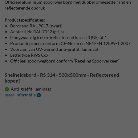
Officieel aluminium spoorweg bord met dubbel omgezette rand en
reflecterende opdruk
Productspecificaties:
Bordrand RAL 9017 (zwart)
Achterzijde RAL 7042 (grijs)
Hoogwaardig (retro-)reflecterend klasse 3 (US) of 1
Productieproces conform CE-Norm en NEN-EN 12899-1:2007
Voorzien van UV-werend anti-graffiti laminaat
Lettertype RWS Ccx
Officieel spoorwegbord conform 'Regeling Spoorverkeer'
Snelheidsbord - RS 314 - 500x500mm - Reflecterend
kopen?
Anti-graffiti laminaat
meer informatie