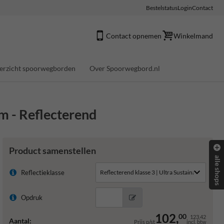
Bestelstatus
Login
Contact
Contact opnemen
Winkelmand
erzicht spoorwegborden
Over Spoorwegbord.nl
m - Reflecterend
Product samenstellen
alle shops
Reflectieklasse
Opdruk
102,
00
123,42
Aantal:
Prijs p/st
incl. btw