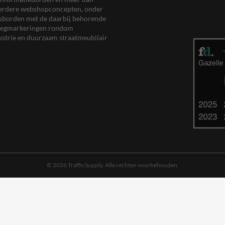
meerdere webshopconcepten, onder
eersborden met de daarbij behorende
, wegmarkeringen rondom
ustrie en duurzaam straatmeubilair
© 2026 TrafficSupply. Alle rechten voorbehouden.