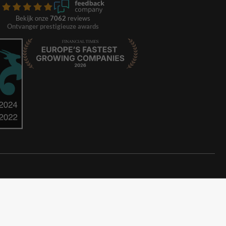
Bekijk onze
7062
reviews
Ontvanger prestigieuze awards