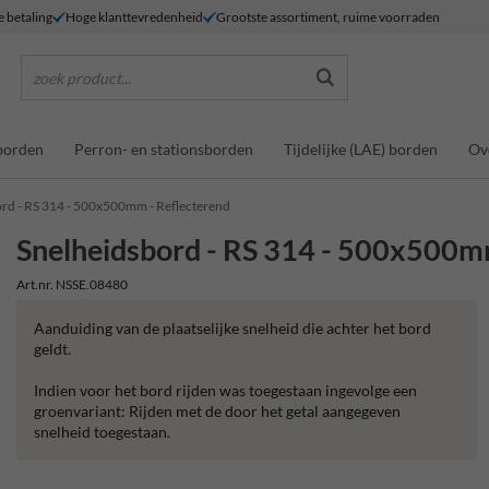
e betaling
Hoge klanttevredenheid
Grootste assortiment, ruime voorraden
zoek product...
borden
Perron- en stationsborden
Tijdelijke (LAE) borden
Ov
rd - RS 314 - 500x500mm - Reflecterend
Snelheidsbord - RS 314 - 500x500m
Art.nr. NSSE.08480
Aanduiding van de plaatselijke snelheid die achter het bord
geldt.
Indien voor het bord rijden was toegestaan ingevolge een
groenvariant: Rijden met de door het getal aangegeven
snelheid toegestaan.