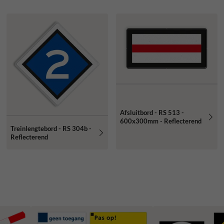
Afsluitbord - RS 513 -
600x300mm - Reflecterend
Treinlengtebord - RS 304b -
Reflecterend