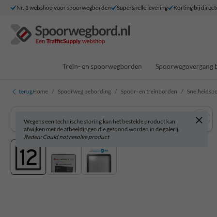
Nr. 1 webshop voor spoorwegborden
Supersnelle levering
Korting bij direct
Trein- en spoorwegborden
Spoorwegovergang 
terug
Home
Spoorweg bebording
Spoor- en treinborden
Snelheidsbo
Wegens een technische storing kan het bestelde product kan
afwijken met de afbeeldingen die getoond worden in de galerij.
Reden: Could not resolve product