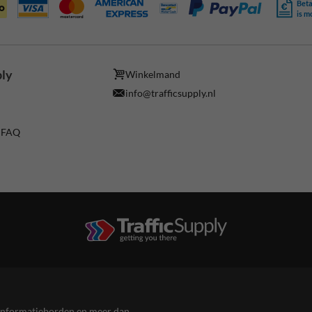
Beta
is m
ply
Winkelmand
info@trafficsupply.nl
/ FAQ
en informatieborden en meer dan