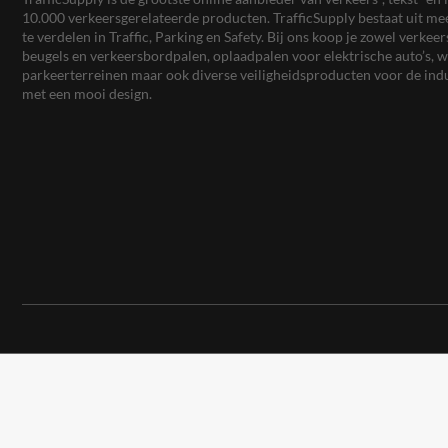
10.000 verkeersgerelateerde producten. TrafficSupply bestaat uit 
te verdelen in Traffic, Parking en Safety. Bij ons koop je zowel verk
beugels en verkeersbordpalen, oplaadpalen voor elektrische auto’s
parkeerterreinen maar ook diverse veiligheidsproducten voor de ind
met een mooi design.