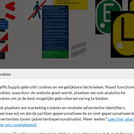
Perron- en stationsborden
Tijdelijke en LAE borden
ookies
afficSupply gebruikt cookies en vergelijkbare technieken. Naast function
okies, waardoor de website goed werkt, plaatsen we ook analytische
okies om je de best mogelijke gebruikerservaring te bieden.
k plaatsen we marketing cookies en mobiele advertentie-identifiers,
Anti-graffiti laminaat
armee wij en derde partijen gepersonaliseerde en niet-gepersonaliseerd
vertenties tonen (advertentiepersonalisatie). Meer weten?
Lees hier alles
er ons cookiebeleid
.
or op "Cookies accepteren" te klikken, ga je akkoord met de instellingen