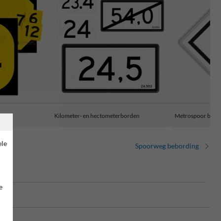
Kilometer- en hectometerborden
Metrospoor bebo
ele
Spoorweg bebording
e