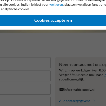
n alle cookies. Indien je kiest voor
weigeren
, plaatsen we alleen functione
 analytische cookies.
Cookies accepteren
Neem contact met ons o
Wij zijn op werkdagen (van 8.00
Vragen? Stuur een e-mail naar
i
spoedig mogelijk.
info@trafficsupply.nl
Alle contactgegevens