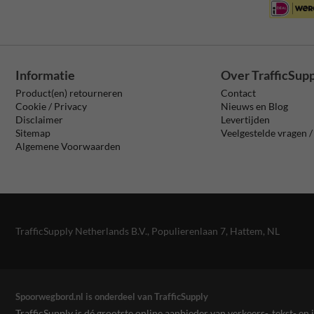
Informatie
Over TrafficSup
Product(en) retourneren
Contact
Cookie / Privacy
Nieuws en Blog
Disclaimer
Levertijden
Sitemap
Veelgestelde vragen 
Algemene Voorwaarden
TrafficSupply Netherlands B.V.,
Populierenlaan 7
,
Hattem, NL
Spoorwegbord.nl is onderdeel van TrafficSupply
TrafficSupply is dé grootste online aanbieder van verkeers-, tekst- 