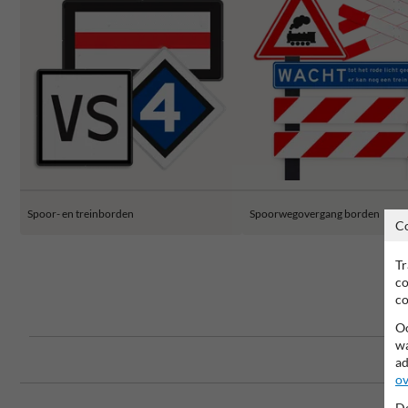
Spoor- en treinborden
Spoorwegovergang borden
C
Tr
co
co
Oo
wa
ad
ov
Do