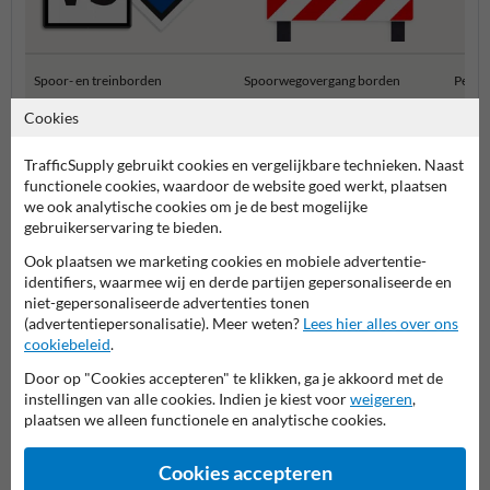
Spoor- en treinborden
Spoorwegovergang borden
Perro
Cookies
Spoorweg bebording
TrafficSupply gebruikt cookies en vergelijkbare technieken. Naast
functionele cookies, waardoor de website goed werkt, plaatsen
we ook analytische cookies om je de best mogelijke
gebruikerservaring te bieden.
Ook plaatsen we marketing cookies en mobiele advertentie-
identifiers, waarmee wij en derde partijen gepersonaliseerde en
niet-gepersonaliseerde advertenties tonen
(advertentiepersonalisatie). Meer weten?
Lees hier alles over ons
cookiebeleid
.
Stel je vraag aan Spoorwegbord.nl
Door op "Cookies accepteren" te klikken, ga je akkoord met de
instellingen van alle cookies. Indien je kiest voor
weigeren
,
Naam*
plaatsen we alleen functionele en analytische cookies.
Cookies accepteren