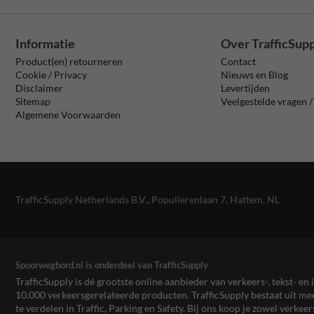
Informatie
Over TrafficSup
Product(en) retourneren
Contact
Cookie / Privacy
Nieuws en Blog
Disclaimer
Levertijden
Sitemap
Veelgestelde vragen 
Algemene Voorwaarden
TrafficSupply Netherlands B.V.,
Populierenlaan 7
,
Hattem, NL
Spoorwegbord.nl is onderdeel van TrafficSupply
TrafficSupply is dé grootste online aanbieder van verkeers-, tekst- 
10.000 verkeersgerelateerde producten. TrafficSupply bestaat uit 
te verdelen in Traffic, Parking en Safety. Bij ons koop je zowel verk