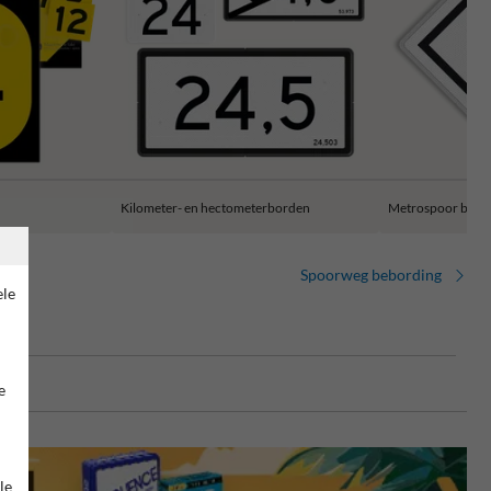
Kilometer- en hectometerborden
Metrospoor bebo
Spoorweg bebording
ele
e
le