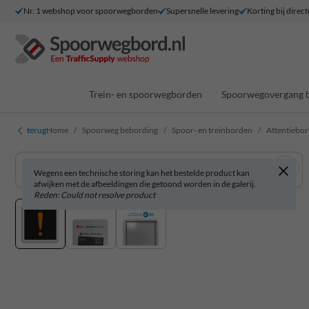
Nr. 1 webshop voor spoorwegborden
Supersnelle levering
Korting bij direct
Trein- en spoorwegborden
Spoorwegovergang 
terug
Home
Spoorweg bebording
Spoor- en treinborden
Attentiebor
Wegens een technische storing kan het bestelde product kan
afwijken met de afbeeldingen die getoond worden in de galerij.
Reden: Could not resolve product