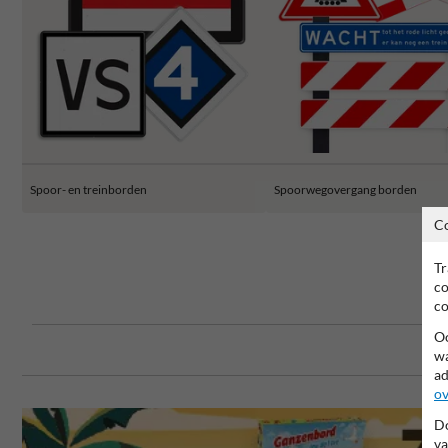
Spoor- en treinborden
Spoorwegovergang borden
C
Tr
co
co
Oo
wa
ad
ov
Do
va