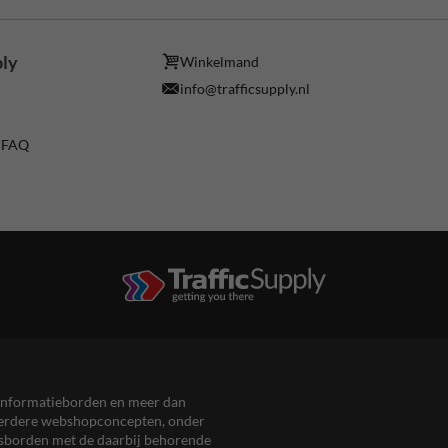
ply
Winkelmand
info@trafficsupply.nl
/ FAQ
en informatieborden en meer dan
meerdere webshopconcepten, onder
eersborden met de daarbij behorende