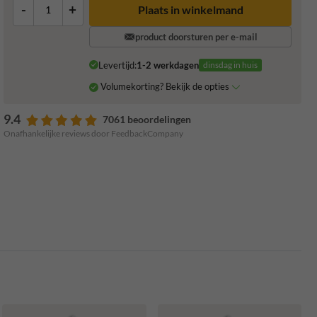
-
+
Plaats in winkelmand
product doorsturen per e-mail
Levertijd:
1-2 werkdagen
dinsdag in huis
Volumekorting? Bekijk de opties
9.4
7061 beoordelingen
Onafhankelijke reviews door FeedbackCompany