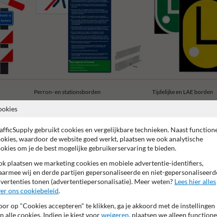
Perron- en stationsborden
Tijdelijke en LAE borden
ookies
afficSupply gebruikt cookies en vergelijkbare technieken. Naast function
okies, waardoor de website goed werkt, plaatsen we ook analytische
okies om je de best mogelijke gebruikerservaring te bieden.
Anti-graffiti laminaat
k plaatsen we marketing cookies en mobiele advertentie-identifiers,
armee wij en derde partijen gepersonaliseerde en niet-gepersonaliseerd
vertenties tonen (advertentiepersonalisatie). Meer weten?
Lees hier alles
er ons cookiebeleid
.
or op "Cookies accepteren" te klikken, ga je akkoord met de instellingen
n alle cookies. Indien je kiest voor
weigeren
, plaatsen we alleen functione