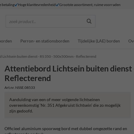
e betaling
Hoge klanttevredenheid
Grootste assortiment, ruime voorraden
zoek product...
borden
Perron- en stationsborden
Tijdelijke (LAE) borden
Ov
d Lichtsein buiten dienst - RS 350 - 500x500mm - Reflecterend
Attentiebord Lichtsein buiten diens
Reflecterend
Art.nr. NSSE.08533
Aanduiding van een of meer volgende lichtseinen
overeenkomstig ‘Nr. 351 Afgekruist lichtsein’ die zo mogelijk
zijn gedoofd.
Officieel aluminium spoorweg bord met dubbel omgezette rand en