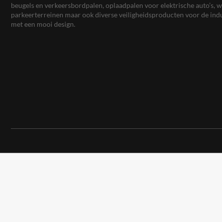
beugels en verkeersbordpalen, oplaadpalen voor elektrische auto’s
parkeerterreinen maar ook diverse veiligheidsproducten voor de ind
met een mooi design.