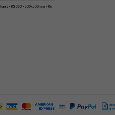
Beta
is m