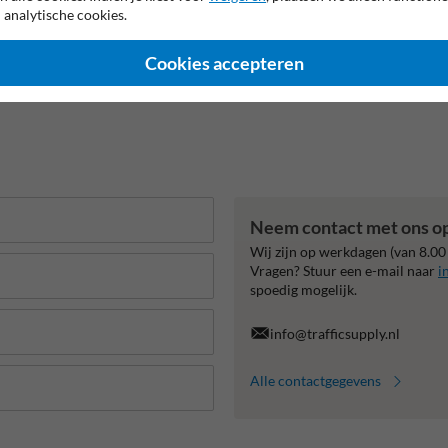
 analytische cookies.
Cookies accepteren
Neem contact met ons o
Wij zijn op werkdagen (van 8.00
Vragen? Stuur een e-mail naar
i
spoedig mogelijk.
info@trafficsupply.nl
Alle contactgegevens