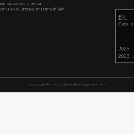
, wegmarkeringen rondom
ustrie en duurzaam straatmeubilair
© 2026 TrafficSupply. Alle rechten voorbehouden.