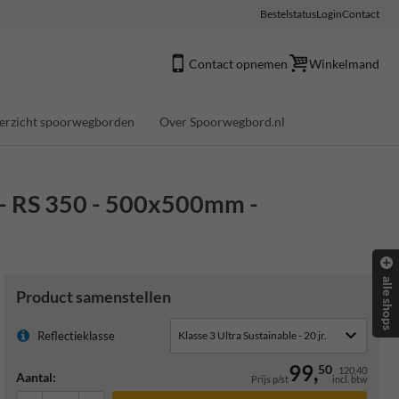
Bestelstatus
Login
Contact
Contact opnemen
Winkelmand
erzicht spoorwegborden
Over Spoorwegbord.nl
t - RS 350 - 500x500mm -
alle shops
Product samenstellen
Reflectieklasse
99,
50
120,40
Aantal:
Prijs p/st
incl. btw