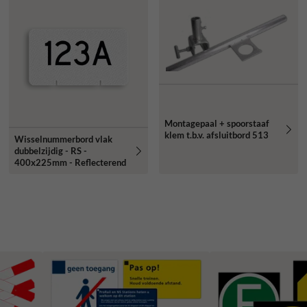
Montagepaal + spoorstaaf
klem t.b.v. afsluitbord 513
Wisselnummerbord vlak
dubbelzijdig - RS -
400x225mm - Reflecterend