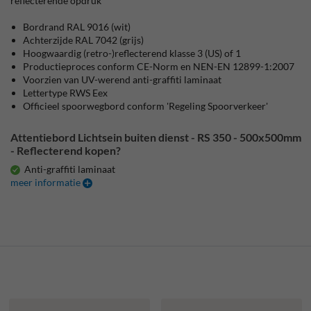
reflecterende opdruk
Bordrand RAL 9016 (wit)
Achterzijde RAL 7042 (grijs)
Hoogwaardig (retro-)reflecterend klasse
3 (US)
of 1
Productieproces conform CE-Norm en NEN-EN 12899-1:2007
Voorzien van UV-werend anti-graffiti laminaat
Lettertype RWS Eex
Officieel spoorwegbord conform 'Regeling Spoorverkeer'
Attentiebord Lichtsein buiten dienst - RS 350 - 500x500mm
- Reflecterend kopen?
Anti-graffiti laminaat
meer informatie