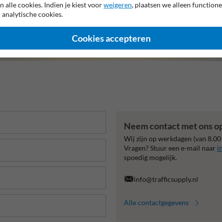
n alle cookies. Indien je kiest voor
weigeren
, plaatsen we alleen functione
 analytische cookies.
Cookies accepteren
Neem contact met ons o
Wij zijn op werkdagen (van 8.00
Vragen? Stuur een e-mail naar
i
spoedig mogelijk.
info@trafficsupply.nl
Alle contactgegevens