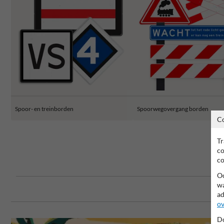
Spoor- en treinborden
Spoorwegovergang borden
C
Tr
co
co
Oo
wa
ad
ov
Do