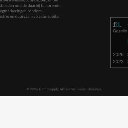
eersborden met de daarbij behorende
, wegmarkeringen rondom
ustrie en duurzaam straatmeubilair
© 2026 TrafficSupply. Alle rechten voorbehouden.