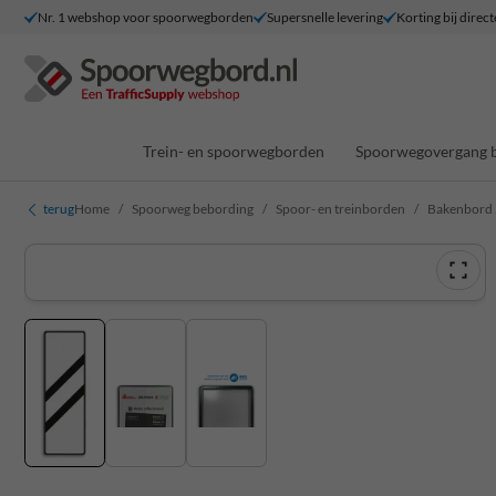
Nr. 1 webshop voor spoorwegborden
Supersnelle levering
Korting bij direct
Trein- en spoorwegborden
Spoorwegovergang 
terug
Home
Spoorweg bebording
Spoor- en treinborden
Bakenbord 2