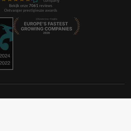
Bekijk onze
7061
reviews
Ontvanger prestigieuze awards