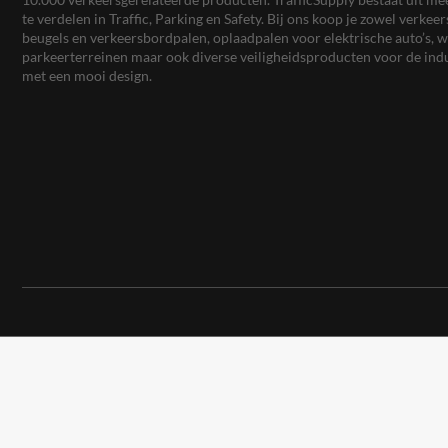
te verdelen in Traffic, Parking en Safety. Bij ons koop je zowel verk
beugels en verkeersbordpalen, oplaadpalen voor elektrische auto’s
parkeerterreinen maar ook diverse veiligheidsproducten voor de ind
met een mooi design.