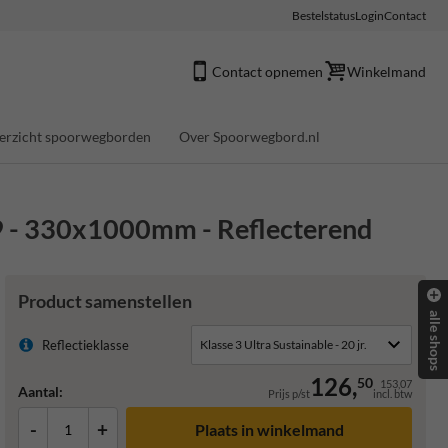
Bestelstatus
Login
Contact
Contact opnemen
Winkelmand
erzicht spoorwegborden
Over Spoorwegbord.nl
49 - 330x1000mm - Reflecterend
Product samenstellen
alle shops
Reflectieklasse
126,
50
153,07
Aantal:
Prijs p/st
incl. btw
-
+
Plaats in winkelmand