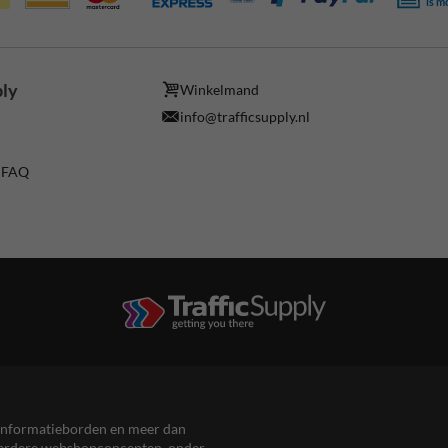
is m
ply
Winkelmand
info@trafficsupply.nl
/ FAQ
en informatieborden en meer dan
meerdere webshopconcepten, onder