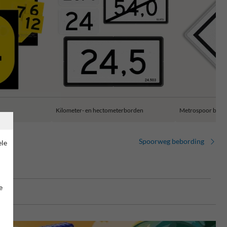
Kilometer- en hectometerborden
Metrospoor bebo
Spoorweg bebording
ele
e