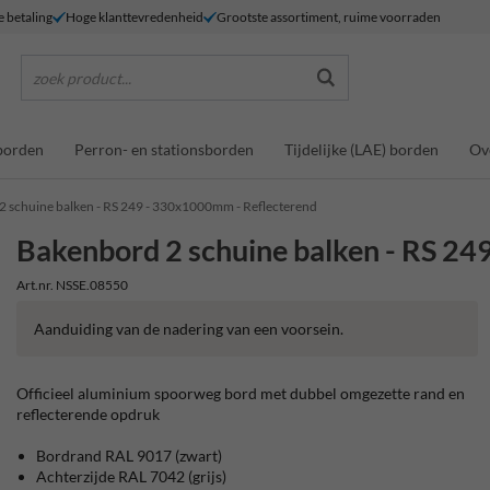
e betaling
Hoge klanttevredenheid
Grootste assortiment, ruime voorraden
zoek product...
borden
Perron- en stationsborden
Tijdelijke (LAE) borden
Ov
 schuine balken - RS 249 - 330x1000mm - Reflecterend
Bakenbord 2 schuine balken - RS 2
Art.nr. NSSE.08550
Aanduiding van de nadering van een voorsein.
Officieel aluminium spoorweg bord met dubbel omgezette rand en
reflecterende opdruk
Bordrand RAL 9017 (zwart)
Achterzijde RAL 7042 (grijs)