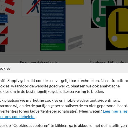
Perron- en stationsborden
Tijdelijke en LAE borden
ookies
afficSupply gebruikt cookies en vergelijkbare technieken. Naast function
okies, waardoor de website goed werkt, plaatsen we ook analytische
okies om je de best mogelijke gebruikerservaring te bieden.
k plaatsen we marketing cookies en mobiele advertentie-identifiers,
Anti-graffiti laminaat
armee wij en derde partijen gepersonaliseerde en niet-gepersonaliseerd
vertenties tonen (advertentiepersonalisatie). Meer weten?
Lees hier alles
er ons cookiebeleid
.
or op "Cookies accepteren" te klikken, ga je akkoord met de instellingen