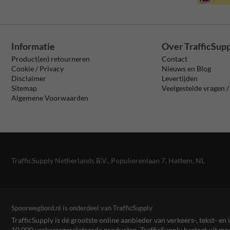
Informatie
Over TrafficSup
Product(en) retourneren
Contact
Cookie / Privacy
Nieuws en Blog
Disclaimer
Levertijden
Sitemap
Veelgestelde vragen 
Algemene Voorwaarden
TrafficSupply Netherlands B.V.,
Populierenlaan 7
,
Hattem, NL
Spoorwegbord.nl is onderdeel van TrafficSupply
TrafficSupply is dé grootste online aanbieder van verkeers-, tekst- 
10.000 verkeersgerelateerde producten. TrafficSupply bestaat uit 