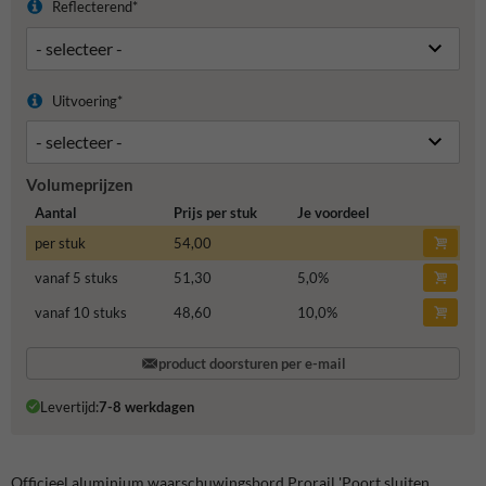
Reflecterend*
Uitvoering*
Volumeprijzen
Aantal
Prijs per stuk
Je voordeel
per stuk
54,00
vanaf 5 stuks
51,30
5,0
%
vanaf 10 stuks
48,60
10,0
%
product doorsturen per e-mail
Levertijd:
7-8 werkdagen
Officieel aluminium waarschuwingsbord Prorail 'Poort sluiten,