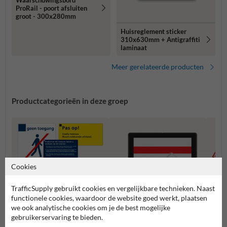
ProRail - poort afsluiten
groot - 300x280mm
Huisreglement sticker
310x630mm + Antigraffiti
laminaat
Meer gerelateerde producten
Productcategorieën in deze groep
Cookies
TrafficSupply gebruikt cookies en vergelijkbare technieken. Naast
functionele cookies, waardoor de website goed werkt, plaatsen
we ook analytische cookies om je de best mogelijke
gebruikerservaring te bieden.