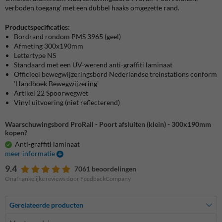
verboden toegang' met een dubbel haaks omgezette rand.
Productspecificaties:
Bordrand rondom PMS 3965 (geel)
Afmeting 300x190mm
Lettertype NS
Standaard met een UV-werend anti-graffiti laminaat
Officieel bewegwijzeringsbord Nederlandse treinstations conform
'Handboek Bewegwijzering'
Artikel 22 Spoorwegwet
Vinyl uitvoering (niet reflecterend)
Waarschuwingsbord ProRail - Poort afsluiten (klein) - 300x190mm
kopen?
Anti-graffiti laminaat
meer informatie
9.4
7061 beoordelingen
Onafhankelijke reviews door FeedbackCompany
Gerelateerde producten