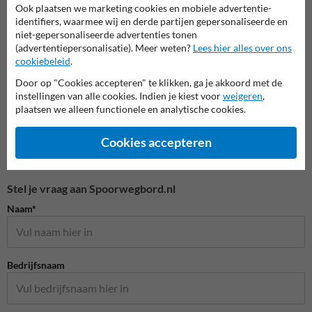
Perron- en stationsborden
Spoor- en treinborden
Spoor
Ook plaatsen we marketing cookies en mobiele advertentie-
identifiers, waarmee wij en derde partijen gepersonaliseerde en
niet-gepersonaliseerde advertenties tonen
Spoorweg bebording
(advertentiepersonalisatie). Meer weten?
Lees hier alles over ons
cookiebeleid
.
Door op "Cookies accepteren" te klikken, ga je akkoord met de
instellingen van alle cookies. Indien je kiest voor
weigeren
,
plaatsen we alleen functionele en analytische cookies.
Cookies accepteren
Stel je vraag aan Spoorwegbord.nl
Naam*
Bedrijfsnaam