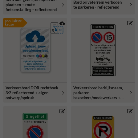
Bord privéterrein verboden
plaatsen + route
te parkeren - reflecterend
fietsenstalling - reflecterend
populairste
keuze
Verkeersbord DOR rechthoek
Verkeersbord bedrijfsnaam,
3:2 reflecterend + eigen
parkeren
ontwerp/opdruk
bezoekers/medewerkers +
snelheid 15km/u -
reflecterend