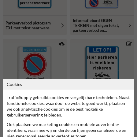
Informatiebord EIGEN
Parkeerverbod pictogram
TERREIN met eigen tekst,
E01 met tekst naar wens
parkeerverbod en
wegsleepregeling
Cookies
TrafficSupply gebruikt cookies en vergelijkbare technieken. Naast
functionele cookies, waardoor de website goed werkt, plaatsen
Parkeerverbodsbord met
Informatiebord LET OP met
we ook analytische cookies om je de best mogelijke
pictogram en tekst in
tekst en pictogram Hier
gebruikerservaring te bieden.
huisstijl
parkeren is wielklem
riskeren
Ook plaatsen we marketing cookies en mobiele advertentie-
identifiers, waarmee wij en derde partijen gepersonaliseerde en
niet-gepersonaliseerde advertenties tonen