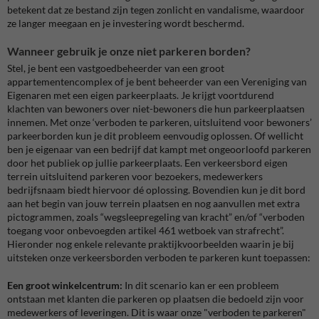
betekent dat ze bestand zijn tegen zonlicht en vandalisme, waardoor
ze langer meegaan en je investering wordt beschermd.
Wanneer gebruik je onze niet parkeren borden?
Stel, je bent een vastgoedbeheerder van een groot
appartementencomplex of je bent beheerder van een Vereniging van
Eigenaren met een eigen parkeerplaats. Je krijgt voortdurend
klachten van bewoners over niet-bewoners die hun parkeerplaatsen
innemen. Met onze ‘verboden te parkeren, uitsluitend voor bewoners’
parkeerborden kun je dit probleem eenvoudig oplossen. Of wellicht
ben je eigenaar van een bedrijf dat kampt met ongeoorloofd parkeren
door het publiek op jullie parkeerplaats. Een verkeersbord eigen
terrein uitsluitend parkeren voor bezoekers, medewerkers
bedrijfsnaam biedt hiervoor dé oplossing. Bovendien kun je dit bord
aan het begin van jouw terrein plaatsen en nog aanvullen met extra
pictogrammen, zoals “wegsleepregeling van kracht” en/of “verboden
toegang voor onbevoegden artikel 461 wetboek van strafrecht”.
Hieronder nog enkele relevante praktijkvoorbeelden waarin je bij
uitsteken onze verkeersborden verboden te parkeren kunt toepassen:
Een groot winkelcentrum:
In dit scenario kan er een probleem
ontstaan met klanten die parkeren op plaatsen die bedoeld zijn voor
medewerkers of leveringen. Dit is waar onze "verboden te parkeren"