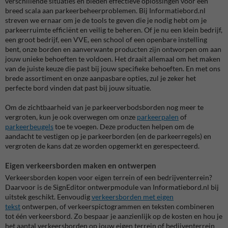
verschillende situaties en bieden effectieve oplossingen voor een
breed scala aan parkeerbeheerproblemen. Bij Informatiebord.nl
streven we ernaar om je de tools te geven die je nodig hebt om je
parkeerruimte efficiënt en veilig te beheren. Of je nu een klein bedrijf,
een groot bedrijf, een VVE, een school of een openbare instelling
bent, onze borden en aanverwante producten zijn ontworpen om aan
jouw unieke behoeften te voldoen. Het draait allemaal om het maken
van de juiste keuze die past bij jouw specifieke behoeften. En met ons
brede assortiment en onze aanpasbare opties, zul je zeker het
perfecte bord vinden dat past bij jouw situatie.
Om de zichtbaarheid van je parkeerverbodsborden nog meer te
vergroten, kun je ook overwegen om onze
parkeerpalen
of
parkeerbeugels
toe te voegen. Deze producten helpen om de
aandacht te vestigen op je parkeerborden (en de parkeerregels) en
vergroten de kans dat ze worden opgemerkt en gerespecteerd.
Eigen verkeersborden maken en ontwerpen
Verkeersborden kopen voor eigen terrein of een bedrijventerrein?
Daarvoor is de SignEditor ontwerpmodule van Informatiebord.nl bij
uitstek geschikt. Eenvoudig
verkeersborden met eigen
tekst
ontwerpen, of verkeerspictogrammen en teksten combineren
tot één verkeersbord. Zo bespaar je aanzienlijk op de kosten en hou je
het aantal verkeersborden op jouw eigen terrein of bedijventerrein