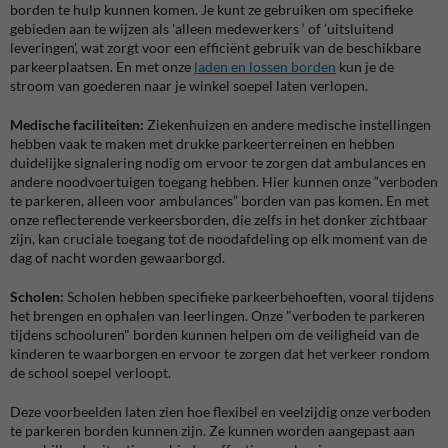
borden te hulp kunnen komen. Je kunt ze gebruiken om specifieke
gebieden aan te wijzen als 'alleen medewerkers ‘ of ’uitsluitend
leveringen', wat zorgt voor een efficiënt gebruik van de beschikbare
parkeerplaatsen. En met onze
laden en lossen borden
kun je de
stroom van goederen naar je winkel soepel laten verlopen.
Medische faciliteiten:
Ziekenhuizen en andere medische instellingen
hebben vaak te maken met drukke parkeerterreinen en hebben
duidelijke signalering nodig om ervoor te zorgen dat ambulances en
andere noodvoertuigen toegang hebben. Hier kunnen onze “verboden
te parkeren, alleen voor ambulances” borden van pas komen. En met
onze reflecterende verkeersborden, die zelfs in het donker zichtbaar
zijn, kan cruciale toegang tot de noodafdeling op elk moment van de
dag of nacht worden gewaarborgd.
Scholen:
Scholen hebben specifieke parkeerbehoeften, vooral tijdens
het brengen en ophalen van leerlingen. Onze "verboden te parkeren
tijdens schooluren" borden kunnen helpen om de veiligheid van de
kinderen te waarborgen en ervoor te zorgen dat het verkeer rondom
de school soepel verloopt.
Deze voorbeelden laten zien hoe flexibel en veelzijdig onze verboden
te parkeren borden kunnen zijn. Ze kunnen worden aangepast aan