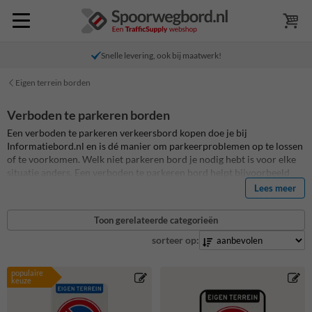
Snelle levering, ook bij maatwerk!
Eigen terrein borden
Verboden te parkeren borden
Een verboden te parkeren verkeersbord kopen doe je bij
Informatiebord.nl en is dé manier om parkeerproblemen op te lossen
of te voorkomen. Welk niet parkeren bord je nodig hebt is voor elke
situatie anders. Een verboden te parkeren bord helpt bijvoorbeeld
om foutparkeerders te voorkomen, maar een gepersonaliseerd
Lees meer
parkeerverbodsbord zorgt ook voor duidelijkheid bij bewoners en
bezoekers. Je kunt een standaard niet parkeren bord kopen voor
Toon gerelateerde categorieën
jouw prive parkeerplaats, maar je kunt ook zelf jouw eigen terrein
bord met verboden te parkeren ontwerpen en personaliseren. Kies
sorteer op:
uit meer dan 100 bestaande parkeerbord ontwerpen om te bewerken.
Alle niet parkeren verkeersborden op Informatiebord.nl zijn van de
populaire
hoogste kwaliteit en standaard voorzien van retro-reflecterende folie.
keuze
De levensduur op alle parkeerborden is daardoor tenminste 15 jaar
en daarmee van de hoogste kwaliteit van Nederland!