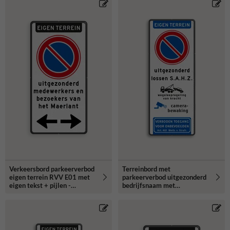
Verkeersbord parkeerverbod
Terreinbord met
eigen terrein RVV E01 met
parkeerverbod uitgezonderd
eigen tekst + pijlen -
bedrijfsnaam met
reflecterend
camerabewaking