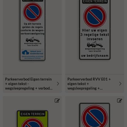
Parkeerverbod Eigen terrein
Parkeerverbod RVV E01 +
+ eigen tekst -
eigen tekst +
wegsleepregeling + verboden
wegsleepregeling +
toegang - Art461
(bedrijfs)naam