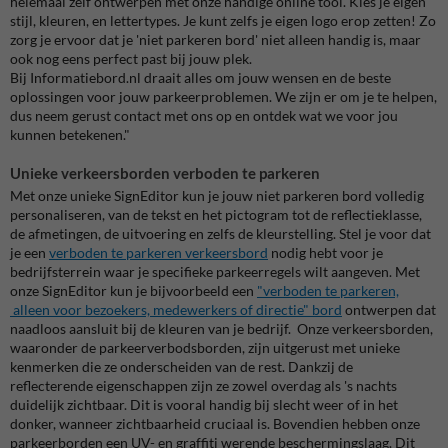
helemaal zelf ontwerpen met onze handige online tool. Kies je eigen
stijl, kleuren, en lettertypes. Je kunt zelfs je eigen logo erop zetten! Zo
zorg je ervoor dat je 'niet parkeren bord' niet alleen handig is, maar
ook nog eens perfect past bij jouw plek.
Bij Informatiebord.nl draait alles om jouw wensen en de beste
oplossingen voor jouw parkeerproblemen. We zijn er om je te helpen,
dus neem gerust contact met ons op en ontdek wat we voor jou
kunnen betekenen."
Unieke verkeersborden verboden te parkeren
Met onze unieke SignEditor kun je jouw niet parkeren bord volledig
personaliseren, van de tekst en het pictogram tot de reflectieklasse,
de afmetingen, de uitvoering en zelfs de kleurstelling. Stel je voor dat
je een
verboden te parkeren verkeersbord
nodig hebt voor je
bedrijfsterrein waar je specifieke parkeerregels wilt aangeven. Met
onze SignEditor kun je bijvoorbeeld een
"verboden te parkeren,
alleen voor bezoekers, medewerkers of directie" bord
ontwerpen dat
naadloos aansluit bij de kleuren van je bedrijf. Onze verkeersborden,
waaronder de parkeerverbodsborden, zijn uitgerust met unieke
kenmerken die ze onderscheiden van de rest. Dankzij de
reflecterende eigenschappen zijn ze zowel overdag als 's nachts
duidelijk zichtbaar. Dit is vooral handig bij slecht weer of in het
donker, wanneer zichtbaarheid cruciaal is. Bovendien hebben onze
parkeerborden een UV- en graffiti werende beschermingslaag. Dit