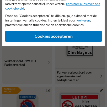
(advertentiepersonalisatie). Meer weten?
Lees hier alles over ons
cookiebeleid
.
Door op "Cookies accepteren" te klikken, ga je akkoord met de
instellingen van alle cookies. Indien je kiest voor
weigeren
,
plaatsen we alleen functionele en analytische cookies.
Cookies accepteren
Verkeersbord RVV E01 -
Parkeerverbod
Parkeerverbodsbord voor
eigen terrein met
bedrijfsnaam en
wegsleepregeling
populaire
keuze