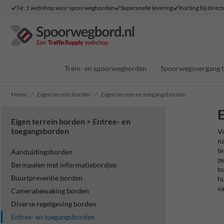
Nr. 1 webshop voor spoorwegborden
Supersnelle levering
Korting bij direct
Trein- en spoorwegborden
Spoorwegovergang 
Home
Eigen terrein borden
Eigen terrein en toegangsborden
E
Eigen terrein borden > Entree- en
toegangsborden
Vo
na
te
Aanduidingsborden
ze
Bermpalen met informatiebordjes
to
Buurtpreventie borden
hu
va
Camerabewaking borden
Diverse regelgeving borden
Entree- en toegangsborden