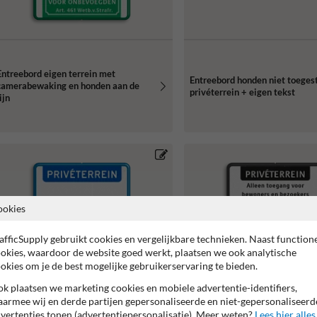
Entreebord eigen terrein met
Entreebord honden niet toeges
camerabewaking en honden aan de
privéterrein + eigen tekst
ijn
ookies
afficSupply gebruikt cookies en vergelijkbare technieken. Naast function
okies, waardoor de website goed werkt, plaatsen we ook analytische
okies om je de best mogelijke gebruikerservaring te bieden.
k plaatsen we marketing cookies en mobiele advertentie-identifiers,
armee wij en derde partijen gepersonaliseerde en niet-gepersonaliseerd
vertenties tonen (advertentiepersonalisatie). Meer weten?
Lees hier alles