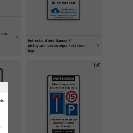
taan -
Entreebord met Banner, 4
pictogrammen en eigen tekst met
logo
ele
e