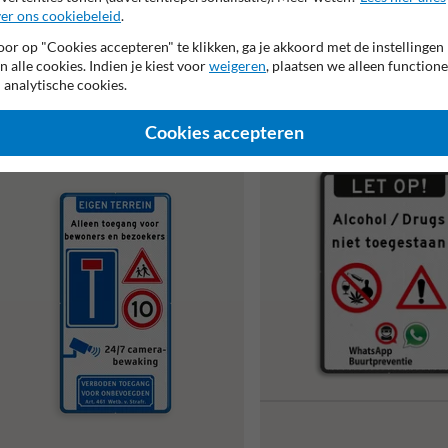
er ons cookiebeleid
.
or op "Cookies accepteren" te klikken, ga je akkoord met de instellingen
Entreebord privéterrein toegang op
Entreebord voor Privéterrein 
n alle cookies. Indien je kiest voor
weigeren
, plaatsen we alleen functione
afspraak, pas op honden
doodlopende weg, snelheid e.d.
 analytische cookies.
Cookies accepteren