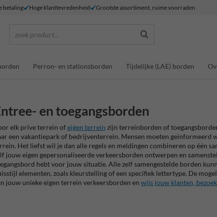
e betaling
Hoge klanttevredenheid
Grootste assortiment, ruime voorraden
zoek product...
borden
Perron- en stationsborden
Tijdelijke (LAE) borden
Ov
ntree- en toegangsborden
or elk prive terrein of
eigen terrein
zijn terreinborden of toegangsborden
ar een vakantiepark of bedrijventerrein. Mensen moeten geïnformeerd wo
rrein. Het liefst wil je dan alle regels en meldingen combineren op één s
lf jouw eigen gepersonaliseerde verkeersborden ontwerpen en samenstelle
egangsbord hebt voor jouw situatie. Alle zelf samengestelde borden kun
isstijl elementen, zoals kleurstelling of een specifiek lettertype. De mog
n jouw unieke eigen terrein verkeersborden en
wijs jouw klanten, bezoek