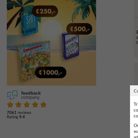
l
C
Tr
co
7061
reviews
co
Rating
9.4
Oo
wa
ad