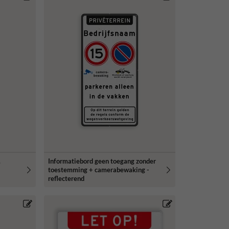
.
Informatiebord geen toegang zonder
n
toestemming + camerabewaking -
reflecterend