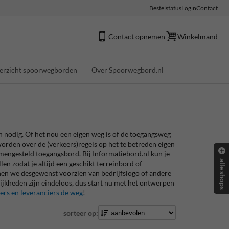
Bestelstatus
Login
Contact
Contact opnemen
Winkelmand
erzicht spoorwegborden
Over Spoorwegbord.nl
 nodig. Of het nou een eigen weg is of de toegangsweg
rden over de (verkeers)regels op het te betreden eigen
amengesteld toegangsbord. Bij Informatiebord.nl kun je
alle shops
n zodat je altijd een geschikt terreinbord of
nen we desgewenst voorzien van bedrijfslogo of andere
elijkheden zijn eindeloos, dus start nu met het ontwerpen
ers en leveranciers de weg
!
sorteer op: