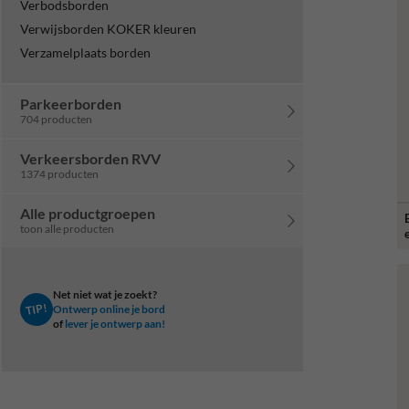
Verbodsborden
Verwijsborden KOKER kleuren
Verzamelplaats borden
Parkeerborden
704 producten
Verkeersborden RVV
1374 producten
Alle productgroepen
toon alle producten
Net niet wat je zoekt?
TIP!
Ontwerp online je bord
of
lever je ontwerp aan!