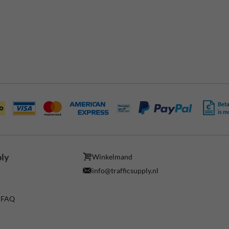
Beta
is m
ply
Winkelmand
info@trafficsupply.nl
/ FAQ