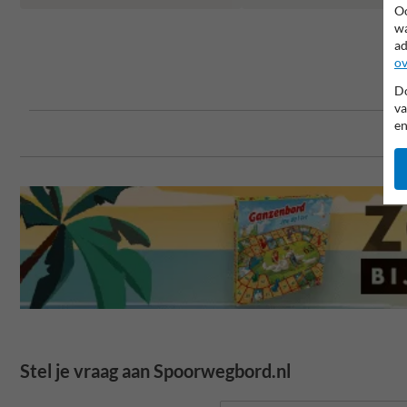
Oo
wa
ad
ov
Do
va
en
Stel je vraag aan Spoorwegbord.nl