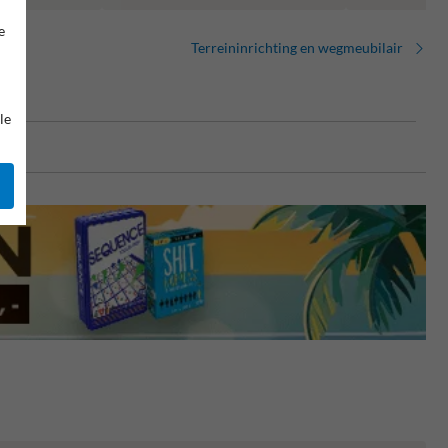
e
Terreininrichting en wegmeubilair
le