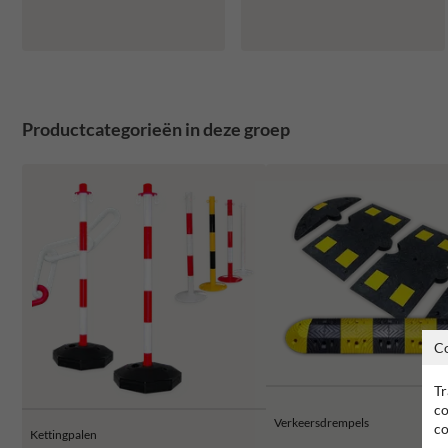
Productcategorieën in deze groep
C
Tr
co
Verkeersdrempels
co
Kettingpalen