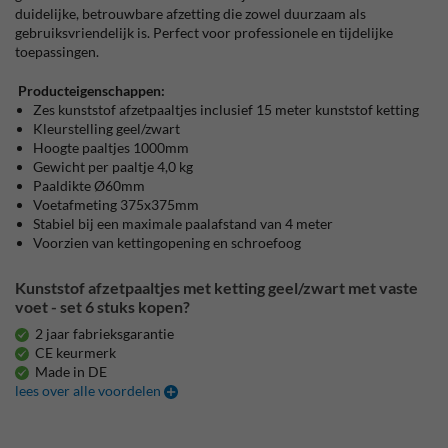
duidelijke, betrouwbare afzetting die zowel duurzaam als
gebruiksvriendelijk is. Perfect voor professionele en tijdelijke
toepassingen.
Producteigenschappen:
Zes kunststof afzetpaaltjes inclusief 15 meter kunststof ketting
Kleurstelling geel/zwart
Hoogte paaltjes 1000mm
Gewicht per paaltje 4,0 kg
Paaldikte Ø60mm
Voetafmeting 375x375mm
Stabiel bij een maximale paalafstand van 4 meter
Voorzien van kettingopening en schroefoog
Kunststof afzetpaaltjes met ketting geel/zwart met vaste
voet - set 6 stuks kopen?
2 jaar fabrieksgarantie
CE keurmerk
Made in DE
lees over alle voordelen