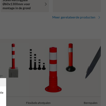
Stalen kettingpaal
Ø60x1300mm voor
montage in de grond
Meer gerelateerde producten
ele
Flexibele afzetpalen
Bermpalen