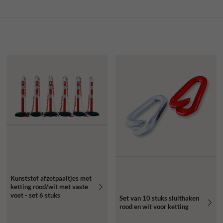
Kunststof afzetpaaltjes met
ketting rood/wit met vaste
voet - set 6 stuks
Set van 10 stuks sluithaken
rood en wit voor ketting