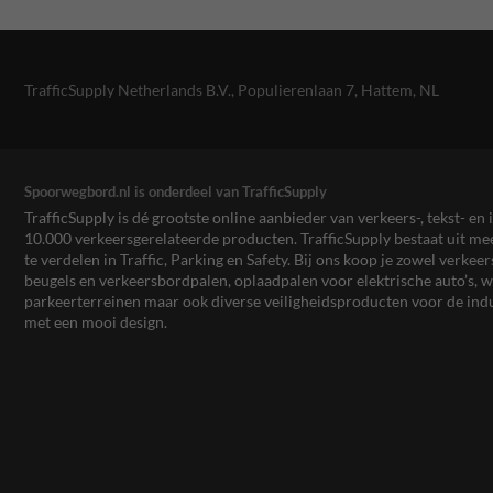
TrafficSupply Netherlands B.V.,
Populierenlaan 7
,
Hattem, NL
Spoorwegbord.nl is onderdeel van TrafficSupply
TrafficSupply is dé grootste online aanbieder van verkeers-, tekst- 
10.000 verkeersgerelateerde producten. TrafficSupply bestaat uit 
te verdelen in Traffic, Parking en Safety. Bij ons koop je zowel verk
beugels en verkeersbordpalen, oplaadpalen voor elektrische auto’s
parkeerterreinen maar ook diverse veiligheidsproducten voor de ind
met een mooi design.