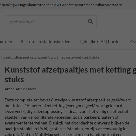
e betaling
Hoge klanttevredenheid
Grootste assortiment, ruime voorraden
zoek product...
borden
Perron- en stationsborden
Tijdelijke (LAE) borden
Ov
 afzetpaaltjes met ketting geel/zwart met vaste voet - set 6 stuks
Kunststof afzetpaaltjes met ketting g
stuks
Art.nr. ABKP.14621
Deze complete set bevat 6 stevige kunststof afzetpaaltjes geel/zwart
met totaal 15 meter afzetketting (evengoed geel/zwart gekleurd).
Deze veelzijdige afzetoplossing is ideaal voor het veilig en effectief
afzetten van verschillende gebieden, zoals parkeerplaatsen of
evenemententerreinen. Dankzij het doordachte ontwerp blijven de
paaltjes stabiel, zelfs bij grotere afstanden, en zijn ze eenvoudig in
gebruik. Met de MultiMax set creëer je in een handomdraai een