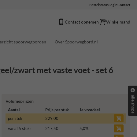
Bestelstatus
Login
Contact
Contact opnemen
Winkelmand
erzicht spoorwegborden
Over Spoorwegbord.nl
eel/zwart met vaste voet - set 6
alle shops
Volumeprijzen
Aantal
Prijs per stuk
Je voordeel
per stuk
229,00
vanaf 5 stuks
217,50
5,0
%