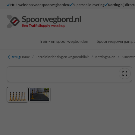
Nr. 1 webshop voor spoorwegborden
Supersnelle levering
Korting bij direct
Trein- en spoorwegborden
Spoorwegovergang 
terug
Home
Terreininrichting en wegmeubilair
Kettingpalen
Kunststof