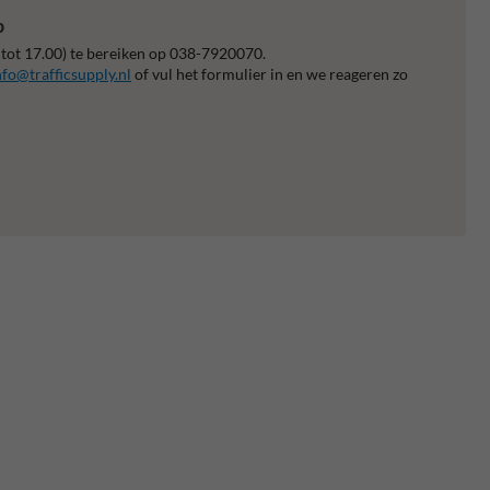
p
 tot 17.00) te bereiken op 038-7920070.
nfo@trafficsupply.nl
of vul het formulier in en we reageren zo