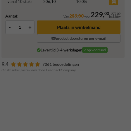
vanaf 10 stuks
206,10
10,0
%
229,
00
277,09
259,00
Aantal:
Van
voor
incl. btw
-
+
Plaats in winkelmand
product doorsturen per e-mail
Levertijd:
3-4 werkdagen
✓op voorraad
9.4
7061 beoordelingen
Onafhankelijke reviews door FeedbackCompany