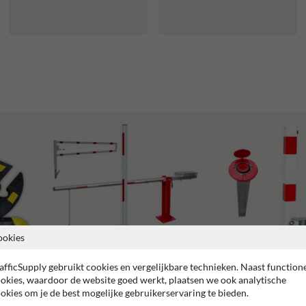
ookies
afficSupply gebruikt cookies en vergelijkbare technieken. Naast function
okies, waardoor de website goed werkt, plaatsen we ook analytische
okies om je de best mogelijke gebruikerservaring te bieden.
Slagbomen en draaibomen
Parkeerpalen