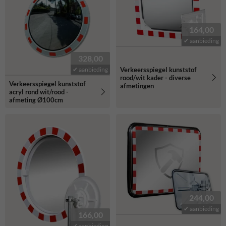
164,00
✔ aanbieding
328,00
Verkeersspiegel kunststof
✔ aanbieding
rood/wit kader - diverse
Verkeersspiegel kunststof
afmetingen
acryl rond wit/rood -
afmeting Ø100cm
244,00
✔ aanbieding
166,00
✔ aanbieding