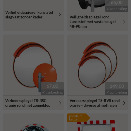
65,00
✔ aanbieding
Veiligheidsspiegel kunststof
slagvast zonder kader
Veiligheidsspiegel rond
kunststof met vaste beugel
48-90mm
67,00
149,00
✔ aanbieding
✔ aanbieding
Verkeersspiegel TS-BSC
Verkeersspiegel TS-RVS rond
oranje rond met zonneklep
oranje - diverse afmetingen
populaire
keuze