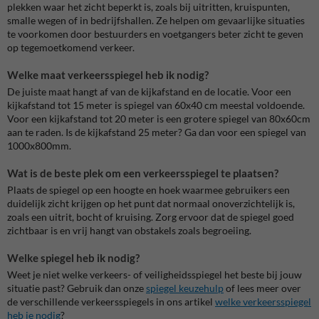
plekken waar het zicht beperkt is, zoals bij uitritten, kruispunten,
smalle wegen of in bedrijfshallen. Ze helpen om gevaarlijke situaties
te voorkomen door bestuurders en voetgangers beter zicht te geven
op tegemoetkomend verkeer.
Welke maat verkeersspiegel heb ik nodig?
De juiste maat hangt af van de kijkafstand en de locatie. Voor een
kijkafstand tot 15 meter is spiegel van 60x40 cm meestal voldoende.
Voor een kijkafstand tot 20 meter is een grotere spiegel van 80x60cm
aan te raden. Is de kijkafstand 25 meter? Ga dan voor een spiegel van
1000x800mm.
Wat is de beste plek om een verkeersspiegel te plaatsen?
Plaats de spiegel op een hoogte en hoek waarmee gebruikers een
duidelijk zicht krijgen op het punt dat normaal onoverzichtelijk is,
zoals een uitrit, bocht of kruising. Zorg ervoor dat de spiegel goed
zichtbaar is en vrij hangt van obstakels zoals begroeiing.
Welke spiegel heb ik nodig?
Weet je niet welke verkeers- of veiligheidsspiegel het beste bij jouw
situatie past? Gebruik dan onze
spiegel keuzehulp
of lees meer over
de verschillende verkeersspiegels in ons artikel
welke verkeersspiegel
heb je nodig
?