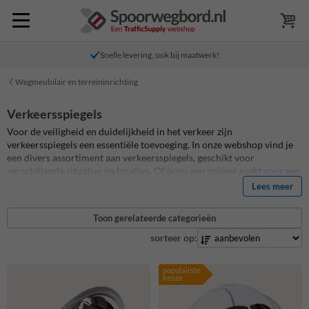
Snelle levering, ook bij maatwerk!
Wegmeubilair en terreininrichting
Verkeersspiegels
Voor de veiligheid en duidelijkheid in het verkeer zijn
verkeersspiegels een essentiële toevoeging. In onze webshop vind je
een divers assortiment aan verkeersspiegels, geschikt voor
verschillende situaties en locaties. Of je nu een spiegel zoekt voor een
gevaarlijke kruising, een uitrit, of een overzichtelijke parkeerplaats,
Lees meer
wij bieden de juiste oplossing. Onze spiegels zijn ontworpen voor
optimale zichtbaarheid en duurzaamheid, zodat je langdurig kunt
Toon gerelateerde categorieën
vertrouwen op een veilige verkeerssituatie. Kies het model dat past
bij jouw specifieke behoeften en verbeter de verkeersveiligheid in
sorteer op:
jouw omgeving.
populairste
keuze