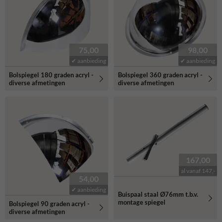
75,00
98,00
✔ aanbieding
✔ aanbieding
Bolspiegel 180 graden acryl -
Bolspiegel 360 graden acryl -
diverse afmetingen
diverse afmetingen
167,00
al vanaf 147,-
54,00
✔ aanbieding
Buispaal staal Ø76mm t.b.v.
montage spiegel
Bolspiegel 90 graden acryl -
diverse afmetingen