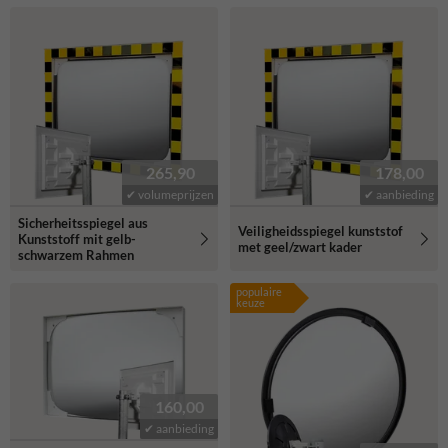
265,90
178,00
✔ volumeprijzen
✔ aanbieding
Sicherheitsspiegel aus
Veiligheidsspiegel kunststof
Kunststoff mit gelb-
met geel/zwart kader
schwarzem Rahmen
populaire
keuze
160,00
✔ aanbieding