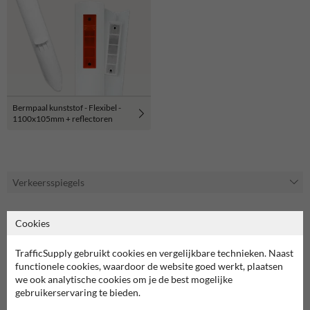
Bermpaal kunststof - Flexibel -
1100x105mm + reflectoren
Verkeersspiegels
Voor elke toepassing een geschikte verkeersspiegel
Cookies
In ons assortiment vind je een brede selectie aan verkeersspiegels,
beschikbaar in diverse afmetingen en materialen, om elke
TrafficSupply gebruikt cookies en vergelijkbare technieken. Naast
verkeerssituatie veiliger te maken. We hebben zelfs speciale
functionele cookies, waardoor de website goed werkt, plaatsen
varianten zoals anti-condens spiegels, anti-vries verkeersspiegel en
we ook analytische cookies om je de best mogelijke
onbreekbare RVS spiegels. Hieronder gaan we uitgebreider in op een
gebruikerservaring te bieden.
aantal specifieke toepassingen van verkeersspiegels.