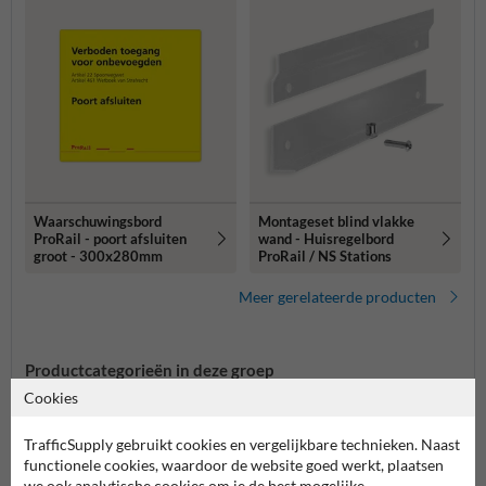
Waarschuwingsbord
Montageset blind vlakke
ProRail - poort afsluiten
wand - Huisregelbord
groot - 300x280mm
ProRail / NS Stations
Meer gerelateerde producten
Productcategorieën in deze groep
Cookies
TrafficSupply gebruikt cookies en vergelijkbare technieken. Naast
functionele cookies, waardoor de website goed werkt, plaatsen
we ook analytische cookies om je de best mogelijke