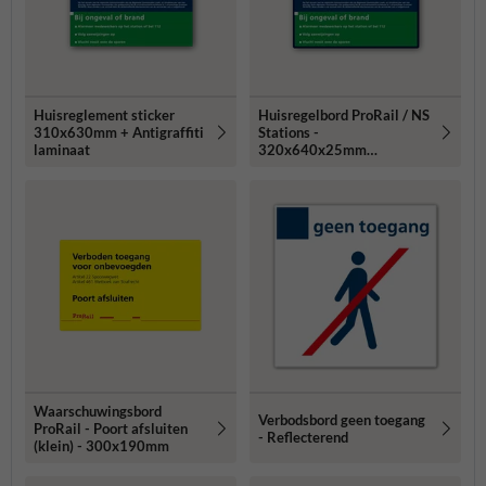
Huisreglement sticker
Huisregelbord ProRail / NS
310x630mm + Antigraffiti
Stations -
laminaat
320x640x25mm
RAL5011
Waarschuwingsbord
Verbodsbord geen toegang
ProRail - Poort afsluiten
- Reflecterend
(klein) - 300x190mm