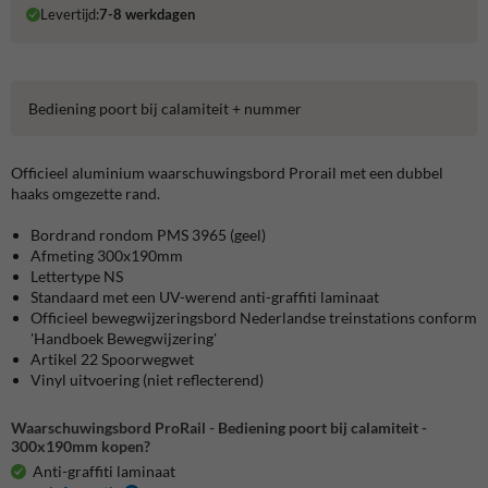
Levertijd:
7-8 werkdagen
Bediening poort bij calamiteit + nummer
Officieel aluminium waarschuwingsbord Prorail met een dubbel
haaks omgezette rand.
Bordrand rondom PMS 3965 (geel)
Afmeting 300x190mm
Lettertype NS
Standaard met een UV-werend anti-graffiti laminaat
Officieel bewegwijzeringsbord Nederlandse treinstations conform
'Handboek Bewegwijzering'
Artikel 22 Spoorwegwet
Vinyl uitvoering (niet reflecterend)
Waarschuwingsbord ProRail - Bediening poort bij calamiteit -
300x190mm kopen?
Anti-graffiti laminaat