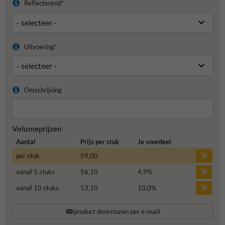
Reflecterend*
Uitvoering*
Omschrijving
Volumeprijzen
Aantal
Prijs per stuk
Je voordeel
per stuk
59,00
vanaf 5 stuks
56,10
4,9
%
vanaf 10 stuks
53,10
10,0
%
product doorsturen per e-mail