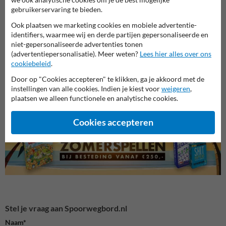
gebruikerservaring te bieden.
Ook plaatsen we marketing cookies en mobiele advertentie-
identifiers, waarmee wij en derde partijen gepersonaliseerde en
niet-gepersonaliseerde advertenties tonen
(advertentiepersonalisatie). Meer weten?
Lees hier alles over ons
cookiebeleid
.
Perron- en stationsborden
Spoor- en treinborden
Spoor
Door op "Cookies accepteren" te klikken, ga je akkoord met de
instellingen van alle cookies. Indien je kiest voor
weigeren
,
plaatsen we alleen functionele en analytische cookies.
Spoorweg bebording
Cookies accepteren
Stel je vraag aan Spoorwegbord.nl
Naam*