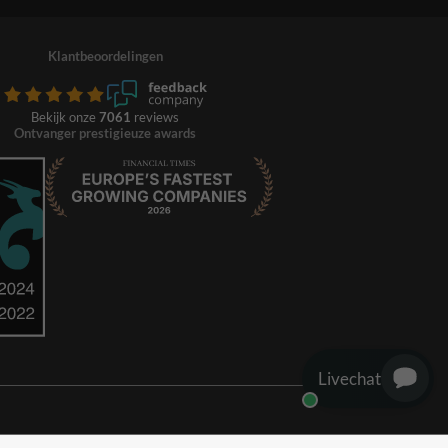
Klantbeoordelingen
Bekijk onze
7061
reviews
Ontvanger prestigieuze awards
Livechat