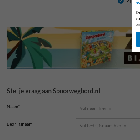
2 jaar
ov
Do
va
en
Stel je vraag aan Spoorwegbord.nl
Naam*
Bedrijfsnaam