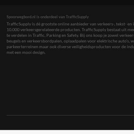
Spoorwegbord.nl is onderdeel van TrafficSupply
TrafficSupply is dé grootste online aanbieder van verkeers-, tekst- 
10.000 verkeersgerelateerde producten. TrafficSupply bestaat uit 
te verdelen in Traffic, Parking en Safety. Bij ons koop je zowel verk
beugels en verkeersbordpalen, oplaadpalen voor elektrische auto’s
parkeerterreinen maar ook diverse veiligheidsproducten voor de ind
met een mooi design.