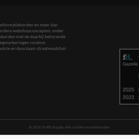
en informatieborden en meer dan
meerdere webshopconcepten, onder
eersborden met de daarbij behorende
, wegmarkeringen rondom
ustrie en duurzaam straatmeubilair
© 2026 TrafficSupply. Alle rechten voorbehouden.