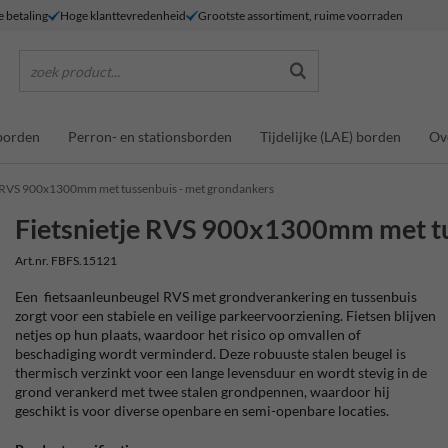
e betaling
Hoge klanttevredenheid
Grootste assortiment, ruime voorraden
zoek product...
borden
Perron- en stationsborden
Tijdelijke (LAE) borden
Ov
e RVS 900x1300mm met tussenbuis - met grondankers
Fietsnietje RVS 900x1300mm met tu
Art.nr. FBFS.15121
Een fietsaanleunbeugel RVS met grondverankering en tussenbuis
zorgt voor een stabiele en veilige parkeervoorziening. Fietsen blijven
netjes op hun plaats, waardoor het risico op omvallen of
beschadiging wordt verminderd. Deze robuuste stalen beugel is
thermisch verzinkt voor een lange levensduur en wordt stevig in de
grond verankerd met twee stalen grondpennen, waardoor hij
geschikt is voor diverse openbare en semi-openbare locaties.