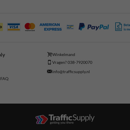
Beta
is m
ply
Winkelmand
Vragen? 038-7920070
info@trafficsupply.nl
/ FAQ