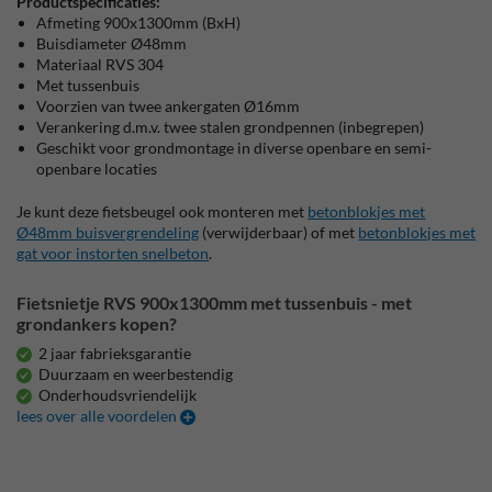
Productspecificaties:
Afmeting 900x1300mm (BxH)
Buisdiameter Ø48mm
Materiaal RVS 304
Met tussenbuis
Voorzien van twee ankergaten Ø16mm
Verankering d.m.v. twee stalen grondpennen (inbegrepen)
Geschikt voor grondmontage in diverse openbare en semi-
openbare locaties
Je kunt deze fietsbeugel ook monteren met
betonblokjes met
Ø48mm buisvergrendeling
(verwijderbaar) of met
betonblokjes met
gat voor instorten snelbeton
.
Fietsnietje RVS 900x1300mm met tussenbuis - met
grondankers kopen?
2 jaar fabrieksgarantie
Duurzaam en weerbestendig
Onderhoudsvriendelijk
lees over alle voordelen