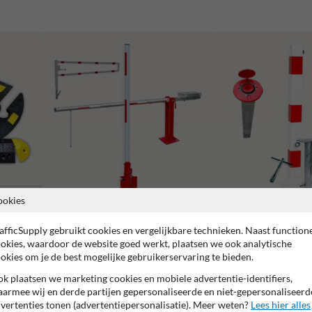
ookies
Slagbomen en draaibomen
Parkeerpalen
afficSupply gebruikt cookies en vergelijkbare technieken. Naast function
okies, waardoor de website goed werkt, plaatsen we ook analytische
okies om je de best mogelijke gebruikerservaring te bieden.
k plaatsen we marketing cookies en mobiele advertentie-identifiers,
armee wij en derde partijen gepersonaliseerde en niet-gepersonaliseerd
vertenties tonen (advertentiepersonalisatie). Meer weten?
Lees hier alles