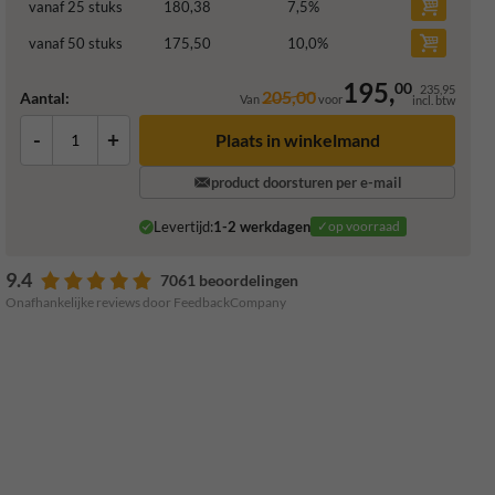
vanaf 25 stuks
180,38
7,5
%
vanaf 50 stuks
175,50
10,0
%
195,
00
235,95
205,00
Aantal:
Van
voor
incl. btw
-
+
Plaats in winkelmand
product doorsturen per e-mail
Levertijd:
1-2 werkdagen
✓op voorraad
9.4
7061 beoordelingen
Onafhankelijke reviews door FeedbackCompany