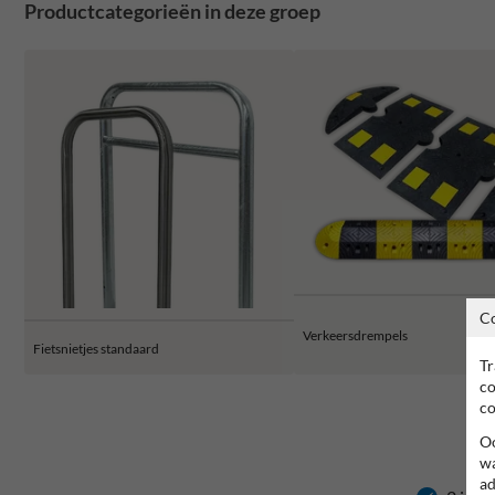
Productcategorieën in deze groep
C
Verkeersdrempels
Fietsnietjes standaard
Tr
co
co
Oo
wa
ad