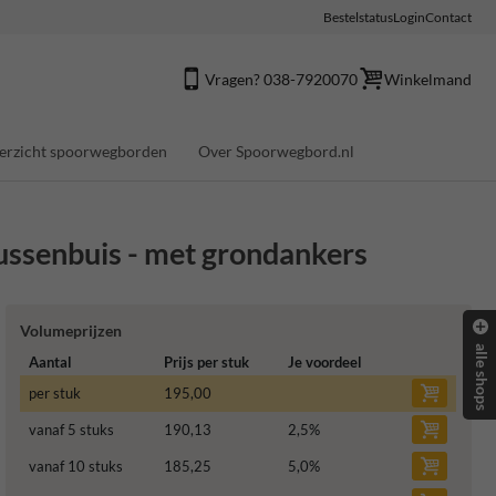
Bestelstatus
Login
Contact
Vragen? 038-7920070
Winkelmand
erzicht spoorwegborden
Over Spoorwegbord.nl
ssenbuis - met grondankers
Volumeprijzen
alle shops
Aantal
Prijs per stuk
Je voordeel
per stuk
195,00
vanaf 5 stuks
190,13
2,5
%
vanaf 10 stuks
185,25
5,0
%