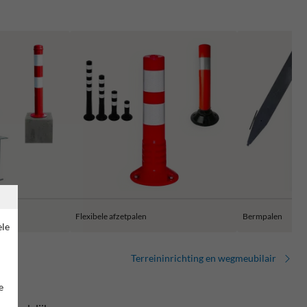
Flexibele afzetpalen
Bermpalen
ele
Terreininrichting en wegmeubilair
e