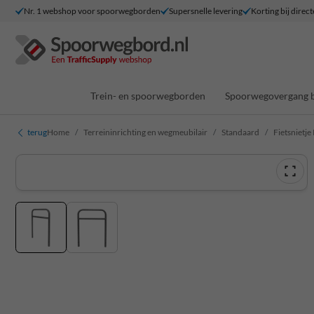
Nr. 1 webshop voor spoorwegborden
Supersnelle levering
Korting bij direct
Trein- en spoorwegborden
Spoorwegovergang 
terug
Home
Terreininrichting en wegmeubilair
Standaard
Fietsnietj