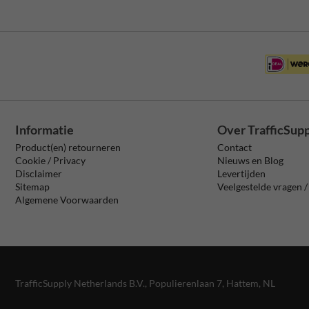
Informatie
Over TrafficSup
Product(en) retourneren
Contact
Cookie / Privacy
Nieuws en Blog
Disclaimer
Levertijden
Sitemap
Veelgestelde vragen 
Algemene Voorwaarden
TrafficSupply Netherlands B.V.,
Populierenlaan 7
,
Hattem, NL