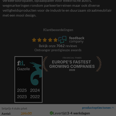
verkeersbordpalen, oplaadpalen voor elektrische auto’s,
wegmarkeringen rondom parkeerterreinen maar ook diverse
veiligheidsproducten voor de industrie en duurzaam straatmeubilair
met een mooi design.
Klantbeoordelingen
Bekijk onze
7062
reviews
Ontvanger prestigieuze awards
productopties tonen
Setprijs 4 stuks p/set
Levertijd:
3-4 werkdagen
395,00
Aantal: