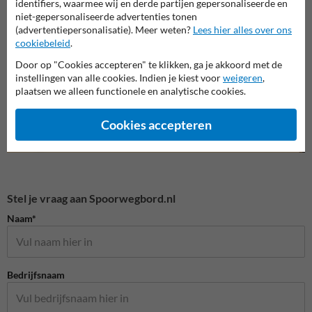
identifiers, waarmee wij en derde partijen gepersonaliseerde en
Verkeersdrempels
Kettingpalen
Slagb
niet-gepersonaliseerde advertenties tonen
(advertentiepersonalisatie). Meer weten?
Lees hier alles over ons
cookiebeleid
.
Terreininrichting en wegmeubilair
Door op "Cookies accepteren" te klikken, ga je akkoord met de
instellingen van alle cookies. Indien je kiest voor
weigeren
,
plaatsen we alleen functionele en analytische cookies.
Cookies accepteren
Stel je vraag aan Spoorwegbord.nl
Naam*
Bedrijfsnaam