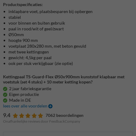
Productspecificaties:
inklapbare voet, plaatsbesparen bij opbergen
stabiel
voor binnen en buiten gebruik
paal in rood/wit of geel/zwart
Ø50mm
hoogte 900 mm
voetplaat 280x280 mm,
met beton gevuld
met twee kettingogen
gewicht: 4,5kg per paal
ook per stuk verkijgbaar (zie optie)
Kettingpaal TS-Guard-Flex Ø50x900mm kunststof klapbaar met
voetstuk (set 4 stuks) + 10 meter ketting kopen?
2 jaar fabrieksgarantie
Eigen productie
Made in DE
lees over alle voordelen
9.4
7062 beoordelingen
Onafhankelijke reviews door FeedbackCompany