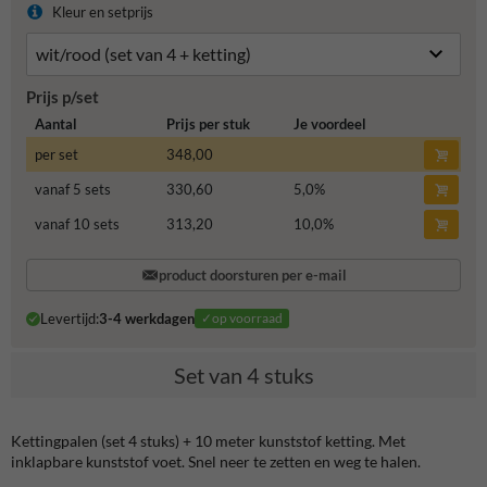
Kleur en setprijs
Prijs p/set
Aantal
Prijs per stuk
Je voordeel
per set
348,00
vanaf 5 sets
330,60
5,0
%
vanaf 10 sets
313,20
10,0
%
product doorsturen per e-mail
Levertijd:
3-4 werkdagen
✓op voorraad
Set van 4 stuks
Kettingpalen (set 4 stuks) + 10 meter kunststof ketting. Met
inklapbare kunststof voet. Snel neer te zetten en weg te halen.