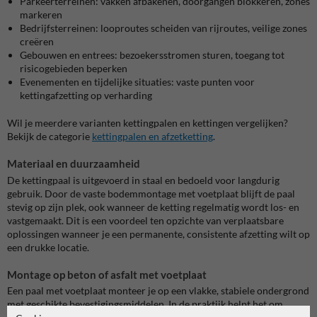
Parkeerterreinen: vakken afbakenen, doorgangen blokkeren, zones
markeren
Bedrijfsterreinen: looproutes scheiden van rijroutes, veilige zones
creëren
Gebouwen en entrees: bezoekersstromen sturen, toegang tot
risicogebieden beperken
Evenementen en tijdelijke situaties: vaste punten voor
kettingafzetting op verharding
Wil je meerdere varianten kettingpalen en kettingen vergelijken?
Bekijk de categorie
kettingpalen en afzetketting
.
Materiaal en duurzaamheid
De kettingpaal is uitgevoerd in staal en bedoeld voor langdurig
gebruik. Door de vaste bodemmontage met voetplaat blijft de paal
stevig op zijn plek, ook wanneer de ketting regelmatig wordt los- en
vastgemaakt. Dit is een voordeel ten opzichte van verplaatsbare
oplossingen wanneer je een permanente, consistente afzetting wilt op
een drukke locatie.
Montage op beton of asfalt met voetplaat
Een paal met voetplaat monteer je op een vlakke, stabiele ondergrond
met geschikte bevestigingsmiddelen. In de praktijk helpt het om