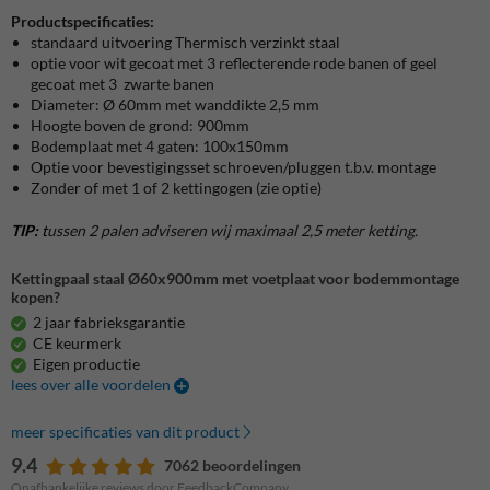
Productspecificaties:
standaard uitvoering Thermisch verzinkt staal
optie voor wit gecoat met 3 reflecterende rode banen of geel
gecoat met 3 zwarte banen
Diameter: Ø 60mm met wanddikte 2,5 mm
Hoogte boven de grond: 900mm
Bodemplaat met 4 gaten: 100x150mm
Optie voor bevestigingsset schroeven/pluggen t.b.v. montage
Zonder of met 1 of 2 kettingogen (zie optie)
TIP:
t
ussen 2 palen adviseren wij maximaal 2,5 meter ketting.
Kettingpaal staal Ø60x900mm met voetplaat voor bodemmontage
kopen?
2 jaar fabrieksgarantie
CE keurmerk
Eigen productie
lees over alle voordelen
meer specificaties van dit product
9.4
7062 beoordelingen
Onafhankelijke reviews door FeedbackCompany