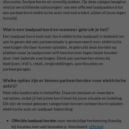
discussies, foutparkeren en onnodig zoeken. Op deze categoriepagina
vind je verschillende oplossingen: van een officieel laadpaalbord tot
een parkeerbord elektrische auto met extra tekst, pijlen of jouw eigen
huisstijl.
Wat is een laadpaal bord en wanneer gebruik je het?
Een laadpaal bord (ook wel: bord elektrische laadpaal) is bedoeld om
aan te geven dat een parkeerplaats is gereserveerd voor elektrische
voertuigen die daar kunnen opladen. Je gebruikt deze borden op
plekken waar je laadpunten wilt beschermen tegen bezet houden
door niet-ladende voertuigen. Denk aan parkeerterreinen bij
bedrijven, VvE’s, retail, zorginstellingen, sportlocaties en
parkeergarages.
Welke opties zijn er binnen parkeerborden voor elektrische
auto’s?
Niet elke laadlocatie is hetzelfde. Daarom bestaan er meerdere
varianten, zodat jij het juiste bord kiest bij jouw situatie en indeling.
Dit zijn de meest gekozen categorieën binnen verkeersbord opladen
elektrische auto en laadpaal-bebording:
Officiële laadpaal borden
voor eenduidige herkenning (handig
bij locaties met veel bezoekers). Voorbeeld:
officieel