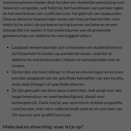
wooncomplexen bieden deze borden een duidelijke aanwijzing voor
bewoners en gasten, wat helpt bij het handhaven van parkeerregels
en het voorkomen van conflicten over het gebruik van laadpunten.
Deze praktische toepassingen tonen aan hoe parkeerborden voor
elektrische auto's de parkeerervaring kunnen verbeteren en een
belangrijke rol spelen in het ondersteunen van de groeiende
gemeenschap van elektrische voertuiggebruikers.
Laadpaal verkeersborden zijn ontworpen om duidelijkheid en
zichtbaarheid te bieden op parkeerterreinen, waarbij ze
elektrische autobestuurders helpen de oplaadpunten snel te
vinden​​.
De borden zijn beschikbaar in diverse uitvoeringen en kunnen
worden aangepast aan de specifieke behoeften van een locatie,
zoals bedrijfslogo's of specifieke kleuren.
Ze zijn gemaakt van duurzame materialen, wat zorgt voor een
lange levensduur en weerbestendigheid, ideaal voor
buitengebruik. Denk hierbij aan aluminium dubbel omgezette
rand borden, met retro-reflecterende opdruk en voorzien van
UV-werend anti-graffiti laminaat.
Materiaal en afwerking: waar let je op?