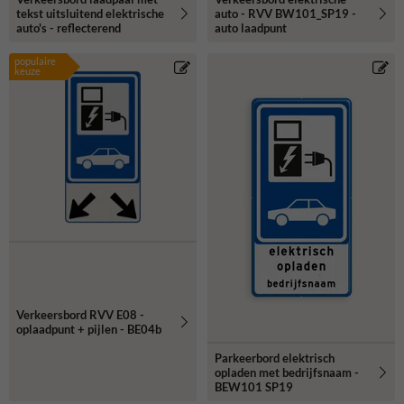
tekst uitsluitend elektrische
auto - RVV BW101_SP19 -
auto's - reflecterend
auto laadpunt
populaire
keuze
Verkeersbord RVV E08 -
oplaadpunt + pijlen - BE04b
Parkeerbord elektrisch
opladen met bedrijfsnaam -
BEW101 SP19