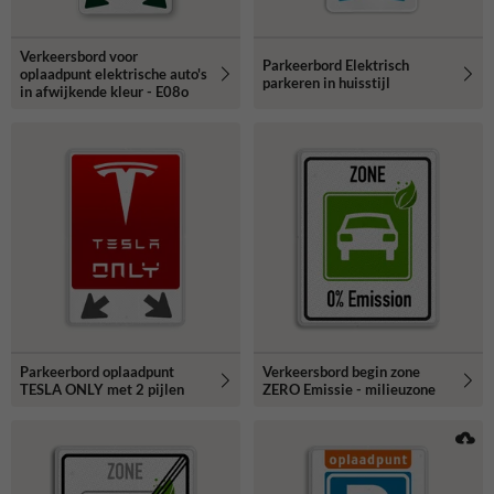
Verkeersbord voor
Parkeerbord Elektrisch
oplaadpunt elektrische auto's
parkeren in huisstijl
in afwijkende kleur - E08o
Parkeerbord oplaadpunt
Verkeersbord begin zone
TESLA ONLY met 2 pijlen
ZERO Emissie - milieuzone