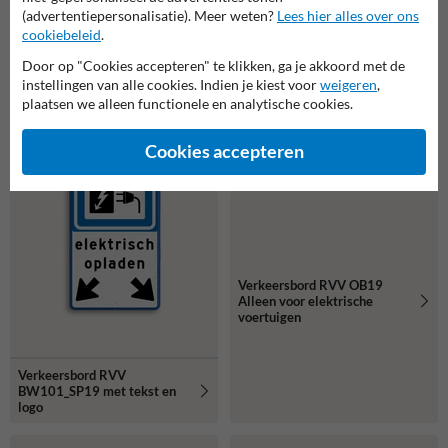
elektrische auto's
logo
(advertentiepersonalisatie). Meer weten?
Lees hier alles over ons
cookiebeleid
.
Door op "Cookies accepteren" te klikken, ga je akkoord met de
instellingen van alle cookies. Indien je kiest voor
weigeren
,
plaatsen we alleen functionele en analytische cookies.
Cookies accepteren
Verkeersbord RVV OB19
Alleen voor elektrische
voertuigen
Verkeersbord RVV
BW101_SP19 met tekst en
logo