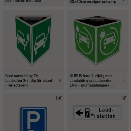
Leenfietsen met logo
80x60cm en eigen ontwerp
Bord aanduiding EV
KUBUS bord 4-zijdig met
laadpalen 3-zijdig (driekant)
aanduiding oplaadpunten
- reflecterend
EV's + montagebeugels -
reflecterend