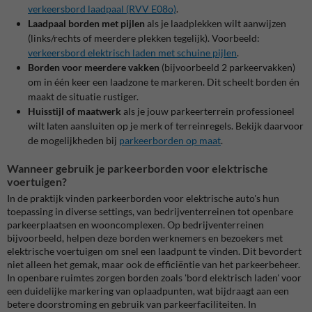
verkeersbord laadpaal (RVV E08o)
.
Laadpaal borden met pijlen
als je laadplekken wilt aanwijzen
(links/rechts of meerdere plekken tegelijk). Voorbeeld:
verkeersbord elektrisch laden met schuine pijlen
.
Borden voor meerdere vakken
(bijvoorbeeld 2 parkeervakken)
om in één keer een laadzone te markeren. Dit scheelt borden én
maakt de situatie rustiger.
Huisstijl of maatwerk
als je jouw parkeerterrein professioneel
wilt laten aansluiten op je merk of terreinregels. Bekijk daarvoor
de mogelijkheden bij
parkeerborden op maat
.
Wanneer gebruik je parkeerborden voor elektrische
voertuigen?
In de praktijk vinden parkeerborden voor elektrische auto's hun
toepassing in diverse settings, van bedrijventerreinen tot openbare
parkeerplaatsen en wooncomplexen. Op bedrijventerreinen
bijvoorbeeld, helpen deze borden werknemers en bezoekers met
elektrische voertuigen om snel een laadpunt te vinden. Dit bevordert
niet alleen het gemak, maar ook de efficiëntie van het parkeerbeheer.
In openbare ruimtes zorgen borden zoals 'bord elektrisch laden' voor
een duidelijke markering van oplaadpunten, wat bijdraagt aan een
betere doorstroming en gebruik van parkeerfaciliteiten. In