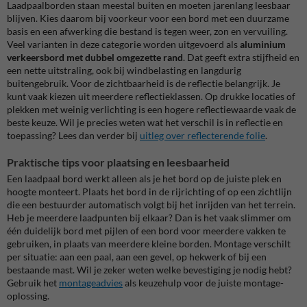
Laadpaalborden staan meestal buiten en moeten jarenlang leesbaar
blijven. Kies daarom bij voorkeur voor een bord met een duurzame
basis en een afwerking die bestand is tegen weer, zon en vervuiling.
Veel varianten in deze categorie worden uitgevoerd als
aluminium
verkeersbord met dubbel omgezette rand
. Dat geeft extra stijfheid en
een nette uitstraling, ook bij windbelasting en langdurig
buitengebruik. Voor de zichtbaarheid is de reflectie belangrijk. Je
kunt vaak kiezen uit meerdere reflectieklassen. Op drukke locaties of
plekken met weinig verlichting is een hogere reflectiewaarde vaak de
beste keuze. Wil je precies weten wat het verschil is in reflectie en
toepassing? Lees dan verder bij
uitleg over reflecterende folie
.
Praktische tips voor plaatsing en leesbaarheid
Een laadpaal bord werkt alleen als je het bord op de juiste plek en
hoogte monteert. Plaats het bord in de rijrichting of op een zichtlijn
die een bestuurder automatisch volgt bij het inrijden van het terrein.
Heb je meerdere laadpunten bij elkaar? Dan is het vaak slimmer om
één duidelijk bord met pijlen of een bord voor meerdere vakken te
gebruiken, in plaats van meerdere kleine borden. Montage verschilt
per situatie: aan een paal, aan een gevel, op hekwerk of bij een
bestaande mast. Wil je zeker weten welke bevestiging je nodig hebt?
Gebruik het
montageadvies
als keuzehulp voor de juiste montage-
oplossing.