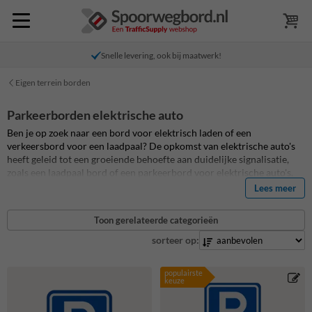
Snelle levering, ook bij maatwerk!
Eigen terrein borden
Parkeerborden elektrische auto
Ben je op zoek naar een bord voor elektrisch laden of een
verkeersbord voor een laadpaal? De opkomst van elektrische auto's
heeft geleid tot een groeiende behoefte aan duidelijke signalisatie,
zoals een laadpaal bord of een parkeerbord voor elektrische auto's.
Deze borden spelen een cruciale rol in het stroomlijnen van het
Lees meer
opladen van elektrische voertuigen. In onze webshop vind je een
ongekend breed assortiment borden voor het opladen van elektrische
Toon gerelateerde categorieën
voertuigen die bijdragen aan een efficiënte en overzichtelijke
parkeeromgeving.
Heb je één of meerdere oplaadpunten (laadpalen)
sorteer op:
op jouw eigen terrein of bedrijventerrein in gebruik? Zorg dan ook
voor de juiste laadpaal borden bij uw oplaadpunten voor elektrische
populairste
auto's. Zodat bezoekers, bewoners of medewerkers de oplaadpunten
keuze
eenvoudig kunnen vinden. Bestel een standaard parkeerbord
elektrische auto of laadpaal bord of bewerk eenvoudig één van de