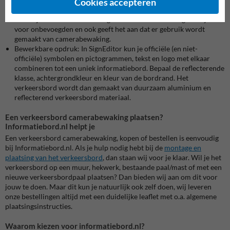
Cookies accepteren
Veiligheid:
Met dit bord wordt jouw terrein veiliger, doordat het
duidelijk wordt dat het een eigen terrein is wat ontoegankelijk is
voor onbevoegden en ook geeft het aan dat er gebruik wordt
gemaakt van camerabewaking.
Bewerkbare opdruk:
In SignEditor kun je officiële (en niet-
officiële) symbolen en pictogrammen, tekst en logo met elkaar
combineren tot een uniek informatiebord. Bepaal de reflecterende
klasse, achtergrondkleur en kleur van de bordrand. Het
verkeersbord wordt dan gemaakt van duurzaam aluminium en
reflecterend verkeersbord materiaal.
Een verkeersbord camerabewaking plaatsen?
Informatiebord.nl helpt je
Een verkeersbord camerabewaking, kopen of bestellen is eenvoudig
bij Informatiebord.nl. Als je hulp nodig hebt bij de
montage en
plaatsing van het verkeersbord
, dan staan wij voor je klaar. Wil je het
verkeersbord op een muur, hekwerk, bestaande paal/mast of met een
nieuwe verkeersbordpaal plaatsen? Dan bieden wij aan om dit voor
jouw te doen. Maar dit kun je natuurlijk ook zelf doen, wij leveren
onze bestellingen altijd met een duidelijke leaflet met o.a. algemene
plaatsingsinstructies.
Waarom kiezen voor informatiebord.nl?