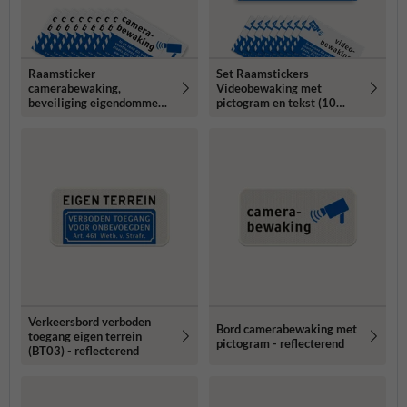
Raamsticker
Set Raamstickers
camerabewaking,
Videobewaking met
beveiliging eigendommen -
pictogram en tekst (10
set 10 stuks
stuks) - BP06
Verkeersbord verboden
Bord camerabewaking met
toegang eigen terrein
pictogram - reflecterend
(BT03) - reflecterend