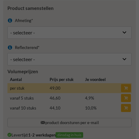
Product samenstellen
Afmeting*
Reflecterend*
Volumeprijzen
Aantal
Prijs per stuk
Je voordeel
per stuk
49,00
vanaf 5 stuks
46,60
4,9
%
vanaf 10 stuks
44,10
10,0
%
product doorsturen per e-mail
Levertijd:
1-2 werkdagen
dinsdag in huis