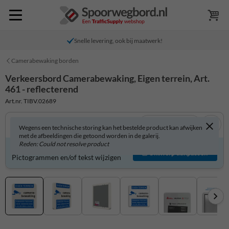
Snelle levering, ook bij maatwerk!
Camerabewaking borden
Verkeersbord Camerabewaking, Eigen terrein, Art.
461 - reflecterend
Art.nr. TIBV.02689
Bekijk in 3D
Wegens een technische storing kan het bestelde product kan afwijken
met de afbeeldingen die getoond worden in de galerij.
Reden: Could not resolve product
Verkeersbord zelf aanpassen?
Ontwerp aanpassen
Pictogrammen en/of tekst wijzigen