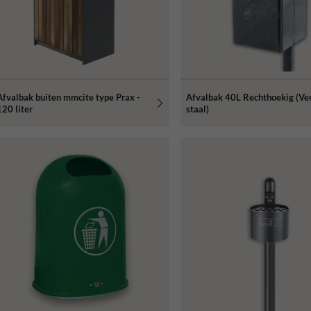
Afvalbak buiten mmcite type Prax -
Afvalbak 40L Rechthoekig (Ve
120 liter
staal)