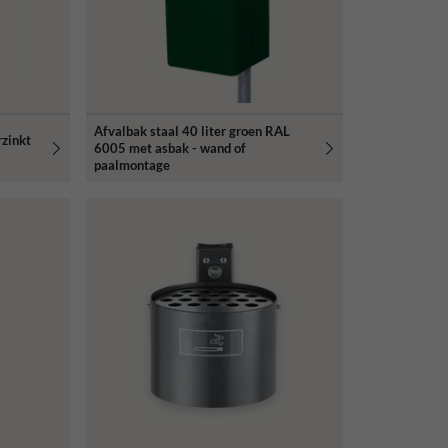
Afvalbak staal 40 liter groen RAL
rzinkt
6005 met asbak - wand of
paalmontage