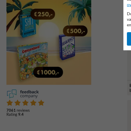
ov
Do
va
en
7061
reviews
Rating
9.4