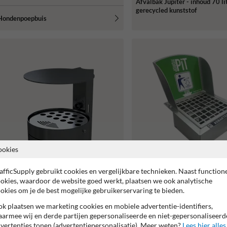
Afvalbak Jupiter - inhoud 70 lit
gerecycled kunststof
Hondenpoepbuis
ookies
afficSupply gebruikt cookies en vergelijkbare technieken. Naast function
okies, waardoor de website goed werkt, plaatsen we ook analytische
okies om je de best mogelijke gebruikerservaring te bieden.
Asbaktegel Droppit 30x30x1
staal verzinkt + scherm
k plaatsen we marketing cookies en mobiele advertentie-identifiers,
Asbak Ø200mm met deksel voor
armee wij en derde partijen gepersonaliseerde en niet-gepersonaliseerd
wand- of paalmontage
vertenties tonen (advertentiepersonalisatie). Meer weten?
Lees hier alles