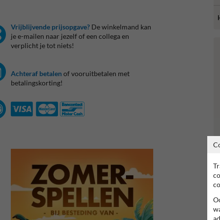
Vrijblijvende prijsopgave?
De winkelmand kan
je e-mailen naar jezelf of een collega en
verplicht je tot niets!
Achteraf betalen
of vooruitbetalen met
betalingskorting!
C
Tr
co
co
Oo
wa
ad