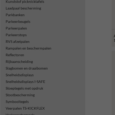
Kunststof picknicktafels
Laadpaal bescherming
Parkbanken
Parkeerbeugels
Parkeerpalen
Parkeerstops
RVS afzetpalen
Rampalen en beschermpalen
Reflectoren
Rijbaanscheiding
Slagbomen en draaibomen
Snelheidsdisplays
Snelheidsdisplays I-SAFE
Stoeptegels met opdruk
Stootbescherming
Symbooltegels
Veerpalen TS-KICKFLEX
Verkeersdrempels