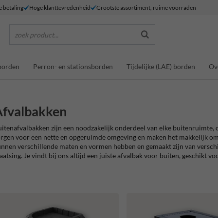
e betaling
Hoge klanttevredenheid
Grootste assortiment, ruime voorraden
zoek product...
borden
Perron- en stationsborden
Tijdelijke (LAE) borden
Ov
Afvalbakken
itenafvalbakken zijn een noodzakelijk onderdeel van elke buitenruimte, of
rgen voor een nette en opgeruimde omgeving en maken het makkelijk om a
nnen verschillende maten en vormen hebben en gemaakt zijn van verschil
aatsing. Je vindt bij ons altijd een juiste afvalbak voor buiten, geschikt vo