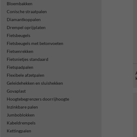
Bloembakken
Conische straatpalen
Diamantkoppalen
Drempel oprijplaten
Fietsbeugels
Fietsbeugels met betonvoeten
Fietsenrekken
Fietsnietjes standaard
Fietspadpalen
Flexibele afzetpalen
Geleidehekken en sluishekken
Govaplast
Hoogtebegrenzers doorrijhoogte
Inzinkbare palen
Jumboblokken
Kabeldrempels
Kettingpalen