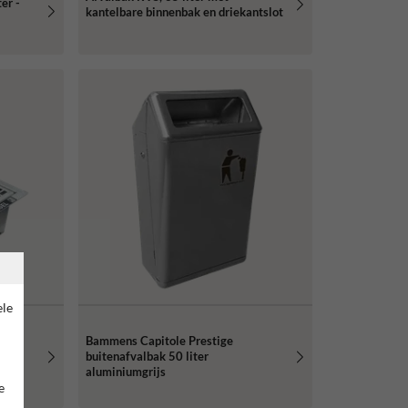
er -
kantelbare binnenbak en driekantslot
ele
Bammens Capitole Prestige
8cm
buitenafvalbak 50 liter
aluminiumgrijs
e