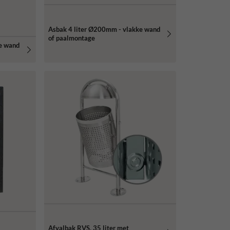
Asbak 4 liter Ø200mm - vlakke wand
of paalmontage
e wand
Afvalbak RVS, 35 liter met