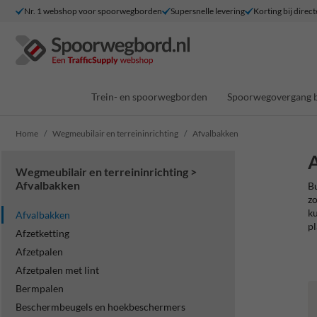
Nr. 1 webshop voor spoorwegborden
Supersnelle levering
Korting bij direct
Trein- en spoorwegborden
Spoorwegovergang 
Home
Wegmeubilair en terreininrichting
Afvalbakken
Wegmeubilair en terreininrichting >
Afvalbakken
Bu
zo
ku
Afvalbakken
pl
Afzetketting
Afzetpalen
Afzetpalen met lint
Bermpalen
Beschermbeugels en hoekbeschermers