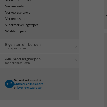
Verkeerseiland
Verkeersspiegels
Verkeerszuilen
Vloermarkeringstapes
Wieldwingers
Eigen terrein borden
1083 producten
Alle productgroepen
toon alle producten
Net niet wat je zoekt?
TIP!
Ontwerp online je bord
of
lever je ontwerp aan!