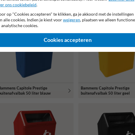
er ons cookiebeleid
.
or op "Cookies accepteren" te klikken, ga je akkoord met de instellingen
n alle cookies. Indien je kiest voor
weigeren
, plaatsen we alleen functione
 analytische cookies.
Cookies accepteren
Bammens Capitole Prestige
Bammens Capitole Prestige
buitenafvalbak 50 liter blauw
buitenafvalbak 50 liter geel