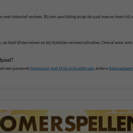
es met intensief verkeer. Bij een aanrijding buigt de paal mee en keert hi
p bedrijfsterreinen en bij tijdelijke verkeerssituaties. Overal waar extra
dpaal?
met een passende
betonpoer met M16-schroefdraad
, andere
fietspadpale