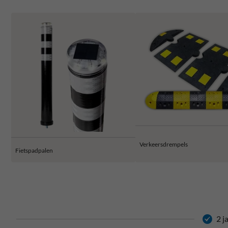
Verkeersdrempels
Fietspadpalen
2 j