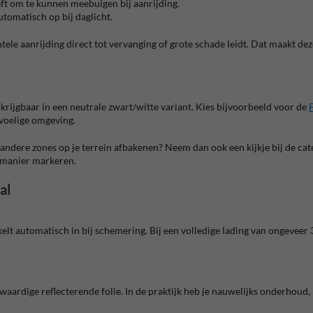
eft om te kunnen meebuigen bij aanrijding.
utomatisch op bij daglicht.
dentele aanrijding direct tot vervanging of grote schade leidt. Dat maakt
krijgbaar in een neutrale zwart/witte variant. Kies bijvoorbeeld voor de
evoelige omgeving.
je andere zones op je terrein afbakenen? Neem dan ook een kijkje bij de ca
 manier markeren.
al
lt automatisch in bij schemering. Bij een volledige lading van ongeveer 3
rdige reflecterende folie. In de praktijk heb je nauwelijks onderhoud, b