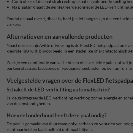
Controleer of de paal strak rechtop staat en voldoende speling he
Na plaatsing laadt de geïntegreerde zonnecel de LED-verlichting a
Omdat de paal overrijdbaar is, hoef je niet bang te zijn dat een inci
verkeer.
Alternatieven en aanvullende producten
Naast deze oranje/witte uitvoering is de FlexLED fietspadpaal ook ver
kleurstelling wilt, bijvoorbeeld in een stedelijke of architectonisch g
Zoek je een combinatie van verlichte en niet-verlichte palen, of wil 
parkeerplaatsen, laadzones of voetgangersgebieden op een uniforme
Veelgestelde vragen over de FlexLED fietspadpa
Schakelt de LED-verlichting automatisch in?
Ja, de geïntegreerde LED-verlichting werkt op zonne-energie en schake
van de omstandigheden.
Hoeveel onderhoud heeft deze paal nodig?
De paal is gemaakt van duurzaam polyurethaan en voorzien van hoogwaa
zichtbaarheid en laadsnelheid optimaal blijven.