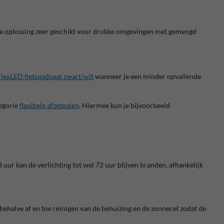
 deze oplossing zeer geschikt voor drukke omgevingen met gemengd
FlexLED fietspadpaal zwart/wit
wanneer je een minder opvallende
tegorie
flexibele afzetpalen
. Hiermee kun je bijvoorbeeld
 uur kan de verlichting tot wel 72 uur blijven branden, afhankelijk
ehalve af en toe reinigen van de behuizing en de zonnecel zodat de