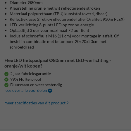
Diameter Ø80mm
Kleurstelling oranje met wit reflecterende stroken
Materiaal polyurethaan (TPU) kunststof (overrijdbaar)
Reflectieklasse 2 retro-reflecterende folie (Oralite 5930m FLEX)
LED-verlichting 8-punts LED op zonne-energie
Oplaadtijd 3 uur voor maximaal 72 uur licht
Inclusief schroefhuls M16 (11 cm) voor montage in asfalt. Of
bestel in combinatie met betonpoer 20x20x20cm met
schroefdraad
FlexLED fietspadpaal Ø80mm met LED-verlichting -
oranje/wit kopen?
2 jaar fabrieksgarantie
99% Hufterproof
Duurzaam en weerbestendig
lees over alle voordelen
meer specificaties van dit product