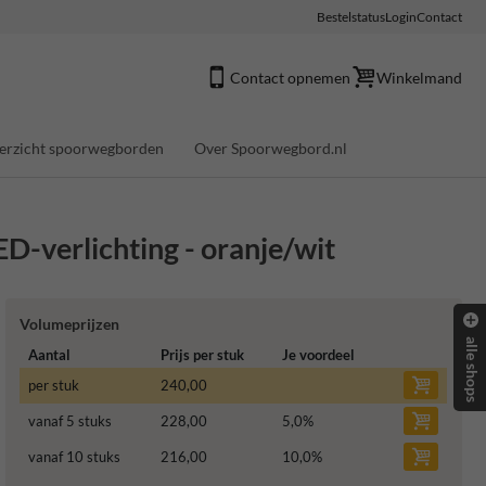
Bestelstatus
Login
Contact
Contact opnemen
Winkelmand
erzicht spoorwegborden
Over Spoorwegbord.nl
-verlichting - oranje/wit
Volumeprijzen
alle shops
Aantal
Prijs per stuk
Je voordeel
per stuk
240,00
vanaf 5 stuks
228,00
5,0
%
vanaf 10 stuks
216,00
10,0
%