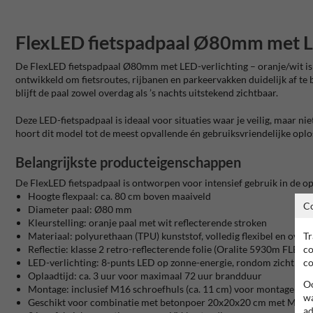
FlexLED fietspadpaal Ø80mm met LE
De FlexLED fietspadpaal Ø80mm met LED-verlichting – oranje/wit is e
ontwikkeld om fietsroutes, rijbanen en parkeervakken duidelijk af te
blijft de paal zowel overdag als ’s nachts uitstekend zichtbaar.
Deze LED-fietspadpaal is ideaal voor situaties waar je veilig, maar n
hoort dit model tot de meest opvallende én gebruiksvriendelijke oplo
Belangrijkste producteigenschappen
De FlexLED fietspadpaal is ontworpen voor intensief gebruik in de o
Hoogte flexpaal: ca. 80 cm boven maaiveld
C
Diameter paal: Ø80 mm
Kleurstelling: oranje paal met wit reflecterende stroken
Tr
Materiaal: polyurethaan (TPU) kunststof, volledig flexibel en overr
co
Reflectie: klasse 2 retro-reflecterende folie (Oralite 5930m FLEX)
co
LED-verlichting: 8-punts LED op zonne-energie, rondom zichtbaa
Oplaadtijd: ca. 3 uur voor maximaal 72 uur brandduur
Oo
Montage: inclusief M16 schroefhuls (ca. 11 cm) voor montage in as
wa
Geschikt voor combinatie met betonpoer 20x20x20 cm met M16-
ad