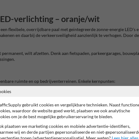
D-verlichting – oranje/wit
en flexibele, overrijdbare paal met geïntegreerde zonne-energie LED’s en
 bakenen en daarbij de verkeersveiligheid aanzienlijk te verhogen. Door d
iet permanent, wilt afzetten. Denk aan fietspaden, parkeergarages, bouwp
ssingen.
penbare ruimte en op bedrijventerreinen. Enkele kernpunten:
ookies
afficSupply gebruikt cookies en vergelijkbare technieken. Naast function
ijdbaar
okies, waardoor de website goed werkt, plaatsen we ook analytische
okies om je de best mogelijke gebruikerservaring te bieden.
r
k plaatsen we marketing cookies en mobiele advertentie-identifiers,
falt
armee wij en derde partijen gepersonaliseerde en niet-gepersonaliseerd
schroefdraad
vertenties tonen (advertentiepersonalisatie). Meer weten?
Lees hier alles