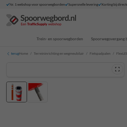
Nr. 1 webshop voor spoorwegborden
Supersnelle levering
Korting bij direct
Trein- en spoorwegborden
Spoorwegovergang 
terug
Home
Terreininrichting en wegmeubilair
Fietspadpalen
FlexLE