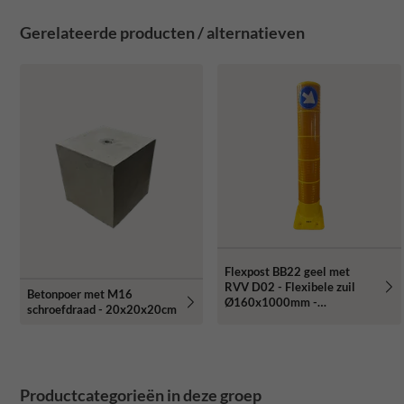
Gerelateerde producten / alternatieven
Flexpost BB22 geel met
RVV D02 - Flexibele zuil
Betonpoer met M16
Ø160x1000mm -
schroefdraad - 20x20x20cm
reflecterend klasse 3
Productcategorieën in deze groep