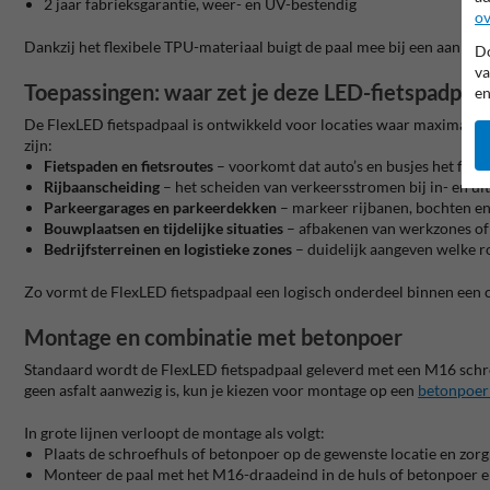
2 jaar fabrieksgarantie, weer- en UV-bestendig
ov
Dankzij het flexibele TPU-materiaal buigt de paal mee bij een aanrijdi
Do
va
Toepassingen: waar zet je deze LED-fietspadpaal
en
De FlexLED fietspadpaal is ontwikkeld voor locaties waar maximale zi
zijn:
Fietspaden en fietsroutes
– voorkomt dat auto’s en busjes het fiet
Rijbaanscheiding
– het scheiden van verkeersstromen bij in- en ui
Parkeergarages en parkeerdekken
– markeer rijbanen, bochten en 
Bouwplaatsen en tijdelijke situaties
– afbakenen van werkzones of ti
Bedrijfsterreinen en logistieke zones
– duidelijk aangeven welke ro
Zo vormt de FlexLED fietspadpaal een logisch onderdeel binnen een 
Montage en combinatie met betonpoer
Standaard wordt de FlexLED fietspadpaal geleverd met een M16 schroef
geen asfalt aanwezig is, kun je kiezen voor montage op een
betonpoer
In grote lijnen verloopt de montage als volgt:
Plaats de schroefhuls of betonpoer op de gewenste locatie en zorg
Monteer de paal met het M16-draadeind in de huls of betonpoer en 