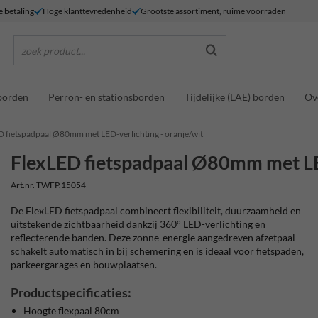
e betaling
Hoge klanttevredenheid
Grootste assortiment, ruime voorraden
zoek product...
borden
Perron- en stationsborden
Tijdelijke (LAE) borden
Ov
D fietspadpaal Ø80mm met LED-verlichting - oranje/wit
FlexLED fietspadpaal Ø80mm met LED
Art.nr. TWFP.15054
De
FlexLED fietspadpaal combineert flexibiliteit, duurzaamheid en
uitstekende zichtbaarheid dankzij 360° LED-verlichting en
reflecterende banden. Deze zonne-energie aangedreven afzetpaal
schakelt automatisch in bij schemering en is ideaal voor fietspaden,
parkeergarages en bouwplaatsen.
Productspecificaties:
Hoogte flexpaal 80cm