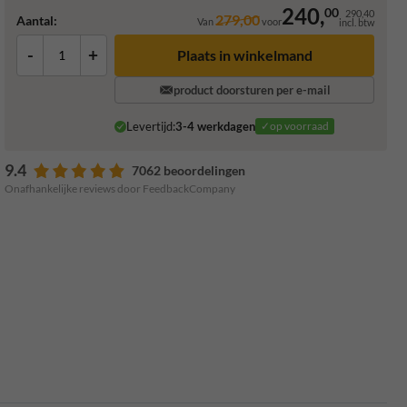
240,
00
290,40
279,00
Aantal:
Van
voor
incl. btw
-
+
Plaats in winkelmand
product doorsturen per e-mail
Levertijd:
3-4 werkdagen
✓op voorraad
9.4
7062 beoordelingen
Onafhankelijke reviews door FeedbackCompany