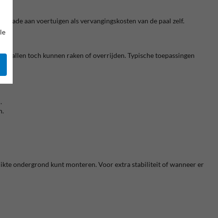
l schade aan voertuigen als vervangingskosten van de paal zelf.
le
e gevallen toch kunnen raken of overrijden. Typische toepassingen
.
n.
hikte ondergrond kunt monteren. Voor extra stabiliteit of wanneer er