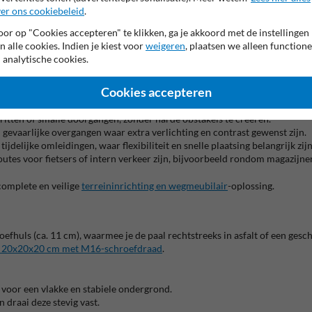
er ons cookiebeleid
.
ng en veert hij weer terug in zijn oorspronkelijke vorm. Dit beperkt zowe
or op "Cookies accepteren" te klikken, ga je akkoord met de instellingen
n alle cookies. Indien je kiest voor
weigeren
, plaatsen we alleen functione
 in?
 analytische cookies.
chtbaarheid essentieel is, maar waar voertuigen de paal in uitzonderlijk
Cookies accepteren
spad oprijden en maakt de route duidelijk zichtbaar voor weggebruikers.
tritten of smalle doorgangen, zonder harde obstakels te creëren.
gevaarlijke overgangen waar extra verlichting en contrast gewenst zijn.
jdelijke omleidingen, waar flexibiliteit en snelle plaatsing belangrijk zijn
utes voor fietsers of intern verkeer zijn, bijvoorbeeld rondom magazijne
complete en veilige
terreininrichting en wegmeubilair
-oplossing.
huls (ca. 11 cm), waarmee je de paal rechtstreeks in asfalt of een gesc
 20x20x20 cm met M16-schroefdraad
.
 voor een vlakke en stabiele ondergrond.
draai deze stevig vast.