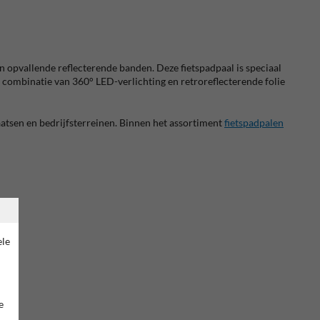
 opvallende reflecterende banden. Deze fietspadpaal is speciaal
e combinatie van 360° LED-verlichting en retroreflecterende folie
laatsen en bedrijfsterreinen. Binnen het assortiment
fietspadpalen
ele
e