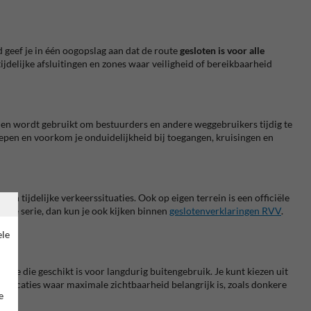
 geef je in één oogopslag aan dat de route
gesloten is voor alle
ijdelijke afsluitingen en zones waar veiligheid of bereikbaarheid
n en wordt gebruikt om bestuurders en andere weggebruikers tijdig te
grepen en voorkom je onduidelijkheid bij toegangen, kruisingen en
 tijdelijke verkeerssituaties. Ook op eigen terrein is een officiële
lfde serie, dan kun je ook kijken binnen
geslotenverklaringen RVV
.
ele
ie die geschikt is voor langdurig buitengebruik. Je kunt kiezen uit
 op locaties waar maximale zichtbaarheid belangrijk is, zoals donkere
e