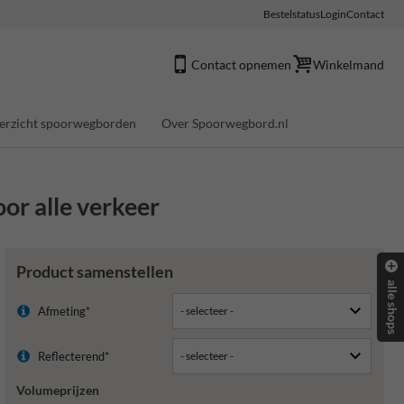
Bestelstatus
Login
Contact
Contact opnemen
Winkelmand
erzicht spoorwegborden
Over Spoorwegbord.nl
or alle verkeer
Product samenstellen
alle shops
Afmeting*
Reflecterend*
Volumeprijzen