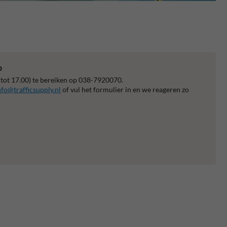
p
 tot 17.00) te bereiken op 038-7920070.
nfo@trafficsupply.nl
of vul het formulier in en we reageren zo