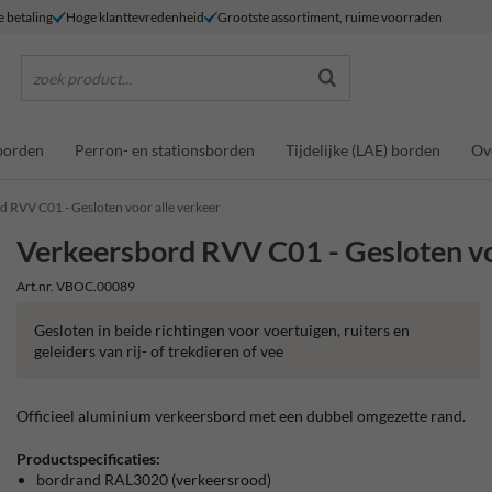
e betaling
Hoge klanttevredenheid
Grootste assortiment, ruime voorraden
zoek product...
borden
Perron- en stationsborden
Tijdelijke (LAE) borden
Ov
d RVV C01 - Gesloten voor alle verkeer
Verkeersbord RVV C01 - Gesloten vo
Art.nr. VBOC.00089
Gesloten in beide richtingen voor voertuigen, ruiters en
geleiders van rij- of trekdieren of vee
Officieel aluminium verkeersbord met een dubbel omgezette rand.
Productspecificaties:
bordrand RAL3020 (verkeersrood)