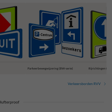
Parkeerbewegwijzering (BW-serie)
Rijrichtingen (D-s
Verkeersborden RVV
ufterproof