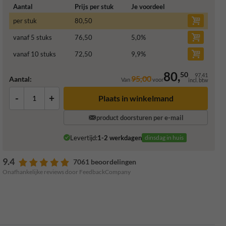
Aantal
Prijs per stuk
Je voordeel
per stuk
80,50
vanaf 5 stuks
76,50
5,0
%
vanaf 10 stuks
72,50
9,9
%
80,
50
97,41
95,00
Aantal:
Van
voor
incl. btw
-
+
Plaats in winkelmand
product doorsturen per e-mail
Levertijd:
1-2 werkdagen
dinsdag in huis
9.4
7061 beoordelingen
Onafhankelijke reviews door FeedbackCompany