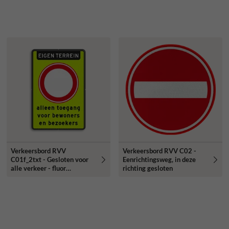
Verkeersbord RVV
Verkeersbord RVV C02 -
C01f_2txt - Gesloten voor
Eenrichtingsweg, in deze
alle verkeer - fluor
richting gesloten
achtergrond