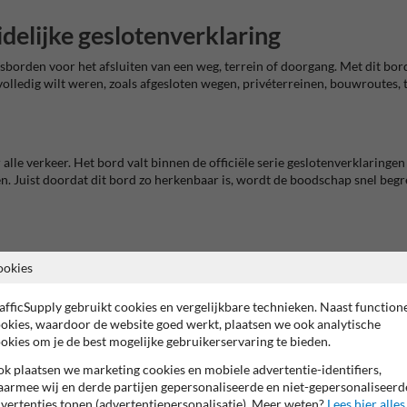
elijke geslotenverklaring
sborden voor het afsluiten van een weg, terrein of doorgang. Met dit bord
volledig wilt weren, zoals afgesloten wegen, privéterreinen, bouwroutes, t
alle verkeer. Het bord valt binnen de officiële serie geslotenverklaringe
ken. Juist doordat dit bord zo herkenbaar is, wordt de boodschap snel be
 bedrijfsgebonden toegangswegen, bouwlocaties, afgesloten parkeerzones en
ookies
ledig wilt afsluiten voor onbevoegd verkeer. Zoek je meer borden uit deze
 een tekst- of onderbord interessant.
afficSupply gebruikt cookies en vergelijkbare technieken. Naast function
okies, waardoor de website goed werkt, plaatsen we ook analytische
okies om je de best mogelijke gebruikerservaring te bieden.
een dubbel omgezette rand. Dat zorgt voor een stevige, duurzame construct
k plaatsen we marketing cookies en mobiele advertentie-identifiers,
g hebt. Klasse 3 biedt de hoogste reflectiewaarde en is vooral interessant
armee wij en derde partijen gepersonaliseerde en niet-gepersonaliseerd
vertenties tonen (advertentiepersonalisatie). Meer weten?
Lees hier alles