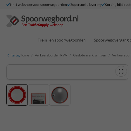
Nr. 1 webshop voor spoorwegborden
Supersnelle levering
Korting bij direct
Trein- en spoorwegborden
Spoorwegovergang 
terug
Home
Verkeersborden RVV
Geslotenverklaringen
Verkeersbor