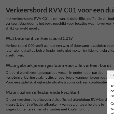
Verkeersbord RVV C01 voor een duid
Het verkeersbord RVV C01 is een van de duidelijkste officiële verbod
verkeer
. Daardoor is het bord geschikt voor locaties waar je verkeer 
strikt geregeld moet zijn.
Wat betekent verkeersbord C01?
Verkeersbord C01 geeft aan dat een weg of doorgang is gesloten voor 
laten zien dat zij de betreffende route niet mogen inrijden of gebrui
afzettingen.
Waar gebruik je een gesloten voor alle verkeer bord?
Dit bord wordt veel toegepast op wegen in onderhoud, particuliere of
C
geslotenverklaring vaak nuttig, bijvoorbeeld wanneer je een route vol
Voor een tijdelijk afwijkende situatie is soms ook een combinatie met
Tr
co
Materiaal en reflecterende kwaliteit
co
Dit verkeersbord is uitgevoerd als officieel aluminium RVV-bord met 
Oo
klasse 1, 2 of 3 reflectie
, afhankelijk van de zichtbaarheid die je nodi
wa
wegen, buitenterreinen of situaties met koplamplicht.
ad