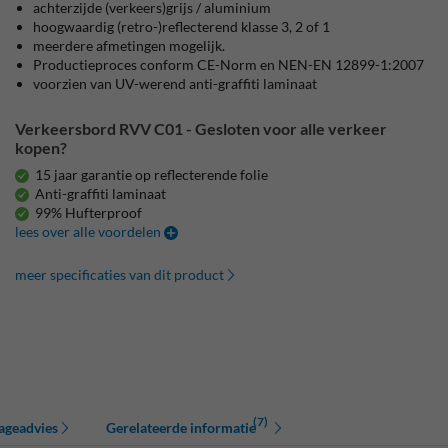
achterzijde (verkeers)grijs / aluminium
hoogwaardig (retro-)reflecterend klasse 3, 2 of 1
meerdere afmetingen mogelijk.
Productieproces conform CE-Norm en NEN-EN 12899-1:2007
voorzien van UV-werend anti-graffiti laminaat
Verkeersbord RVV C01 - Gesloten voor alle verkeer
kopen?
15 jaar garantie op reflecterende folie
Anti-graffiti laminaat
99% Hufterproof
lees over alle voordelen
meer specificaties van dit product
(7)
ageadvies
Gerelateerde informatie