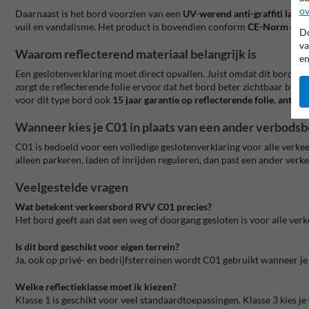
ov
Daarnaast is het bord voorzien van een
UV-werend anti-graffiti lami
vuil en vandalisme. Het product is bovendien conform
CE-Norm en 
Do
va
Waarom reflecterend materiaal belangrijk is
en
Een geslotenverklaring moet direct opvallen. Juist omdat dit bord vaa
zorgt de reflecterende folie ervoor dat het bord beter zichtbaar blijf
voor dit type bord ook
15 jaar garantie op reflecterende folie
,
anti-gr
Wanneer kies je C01 in plaats van een ander verbods
C01 is bedoeld voor een volledige geslotenverklaring voor alle verkee
alleen parkeren, laden of inrijden reguleren, dan past een ander verkee
Veelgestelde vragen
Wat betekent verkeersbord RVV C01 precies?
Het bord geeft aan dat een weg of doorgang gesloten is voor alle verk
Is dit bord geschikt voor eigen terrein?
Ja, ook op privé- en bedrijfsterreinen wordt C01 gebruikt wanneer je v
Welke reflectieklasse moet ik kiezen?
Klasse 1 is geschikt voor veel standaardtoepassingen. Klasse 3 kies j