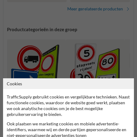
Meer gerelateerde producten
Productcategorieën in deze groep
Cookies
TrafficSupply gebruikt cookies en vergelijkbare technieken. Naast
Geslotenverklaringen (C-
functionele cookies, waardoor de website goed werkt, plaatsen
Snelheidsborden (A-serie)
Voorr
serie)
we ook analytische cookies om je de best mogelijke
gebruikerservaring te bieden.
Verkeersborden RVV
Ook plaatsen we marketing cookies en mobiele advertentie-
identifiers, waarmee wij en derde partijen gepersonaliseerde en
niet-gepersonaliseerde advertenties tonen