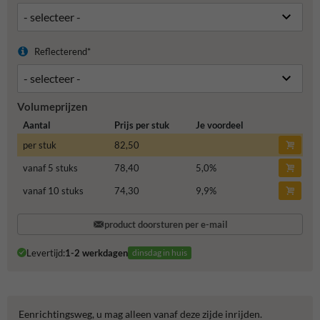
Reflecterend*
Volumeprijzen
Aantal
Prijs per stuk
Je voordeel
per stuk
82,50
vanaf 5 stuks
78,40
5,0
%
vanaf 10 stuks
74,30
9,9
%
product doorsturen per e-mail
Levertijd:
1-2 werkdagen
dinsdag in huis
Eenrichtingsweg, u mag alleen vanaf deze zijde inrijden.