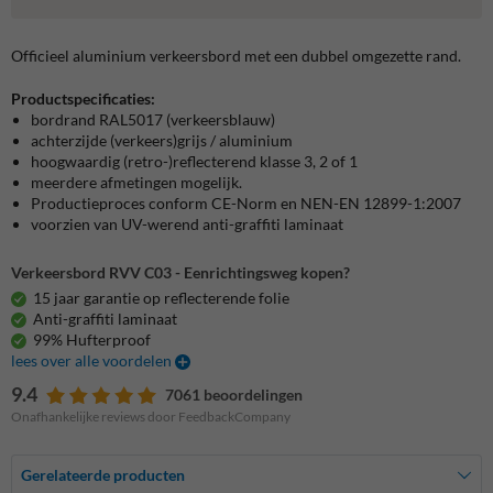
Officieel aluminium verkeersbord met een dubbel omgezette rand.
Productspecificaties:
bordrand RAL5017 (verkeersblauw)
achterzijde (verkeers)grijs / aluminium
hoogwaardig (retro-)reflecterend klasse 3, 2 of 1
meerdere afmetingen mogelijk.
Productieproces conform CE-Norm en NEN-EN 12899-1:2007
voorzien van UV-werend anti-graffiti laminaat
Verkeersbord RVV C03 - Eenrichtingsweg kopen?
15 jaar garantie op reflecterende folie
Anti-graffiti laminaat
99% Hufterproof
lees over alle voordelen
9.4
7061 beoordelingen
Onafhankelijke reviews door FeedbackCompany
Gerelateerde producten